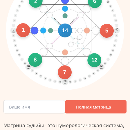
2
6
1
14
5
8
12
7
Полная матрица
Матрица судьбы - это нумерологическая система,