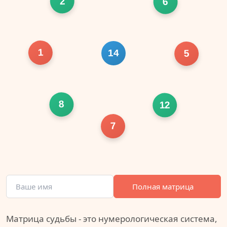
2
6
1
14
5
8
12
7
Полная матрица
Матрица судьбы - это нумерологическая система,