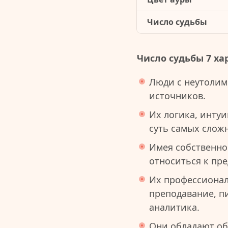
Число судьбы
Число судьбы 7 ха
Люди с неутолим
источников.
Их логика, инту
суть самых слож
Имея собственно
относиться к пр
Их профессиональ
преподавание, п
аналитика.
Они обладают об