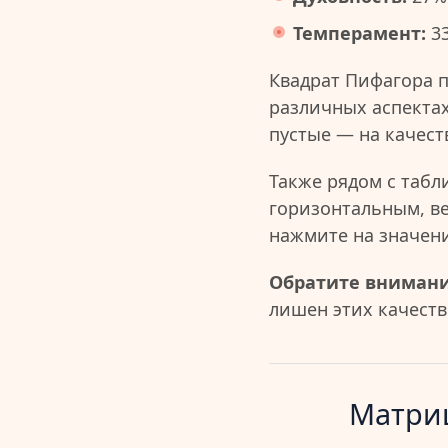
Темперамент:
3
Квадрат Пифагора 
различных аспектах
пустые — на качест
Также рядом с табл
горизонтальным, в
нажмите на значен
Обратите внимани
лишен этих качеств 
Матриц