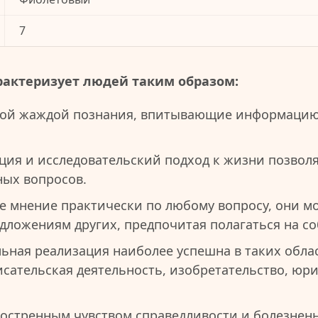
7
рактеризует людей таким образом:
ой жаждой познания, впитывающие информацию 
иция и исследовательский подход к жизни позвол
ных вопросов.
е мнение практически по любому вопросу, они мо
едложениям других, предпочитая полагаться на с
ная реализация наиболее успешна в таких област
исательская деятельность, изобретательство, юр
остренным чувством справедливости и болезненн