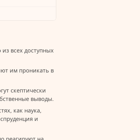
из всех доступных
яют им проникать в
гут скептически
обственные выводы.
ях, как наука,
испруденция и
о реагируют на