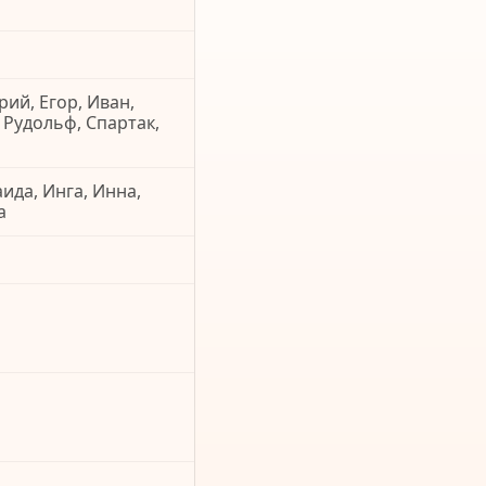
рий, Егор, Иван,
 Рудольф, Спартак,
аида, Инга, Инна,
а