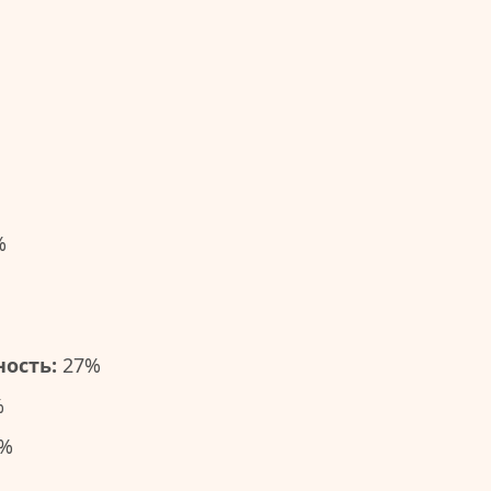
%
ость:
27%
%
%