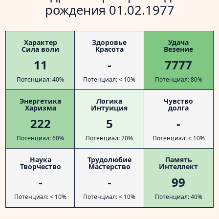
рождения 01.02.1977
Характер
Здоровье
Удача
Сила воли
Красота
Везение
11
-
7777
Потенциал: 40%
Потенциал: < 10%
Потенциал: 80%
Энергетика
Логика
Чувство
Харизма
Интуиция
долга
222
5
-
Потенциал: 60%
Потенциал: 20%
Потенциал: < 10%
Наука
Трудолюбие
Память
Творчество
Мастерство
Интеллект
-
-
99
Потенциал: < 10%
Потенциал: < 10%
Потенциал: 40%