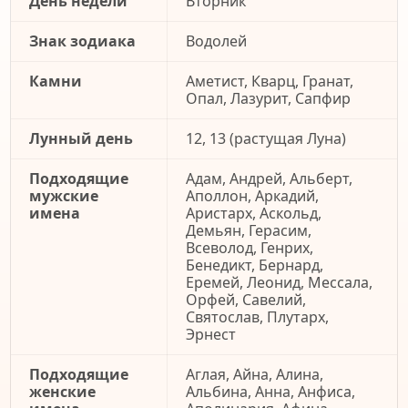
День недели
Вторник
Знак зодиака
Водолей
Камни
Аметист, Кварц, Гранат,
Опал, Лазурит, Сапфир
Лунный день
12, 13 (растущая Луна)
Подходящие
Адам, Андрей, Альберт,
мужские
Аполлон, Аркадий,
имена
Аристарх, Аскольд,
Демьян, Герасим,
Всеволод, Генрих,
Бенедикт, Бернард,
Еремей, Леонид, Мессала,
Орфей, Савелий,
Святослав, Плутарх,
Эрнест
Подходящие
Аглая, Айна, Алина,
женские
Альбина, Анна, Анфиса,