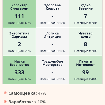
Характер
Здоровье
Удача
Сила воли
Красота
Везение
111
-
7
Потенциал: 60%
Потенциал: < 10%
Потенциал: 20%
Энергетика
Логика
Чувство
Харизма
Интуиция
долга
2
-
8
Потенциал: 20%
Потенциал: < 10%
Потенциал: 20%
Наука
Трудолюбие
Память
Творчество
Мастерство
Интеллект
333
-
99
Потенциал: 60%
Потенциал: < 10%
Потенциал: 40%
Самооценка:
47%
Заработок:
< 10%