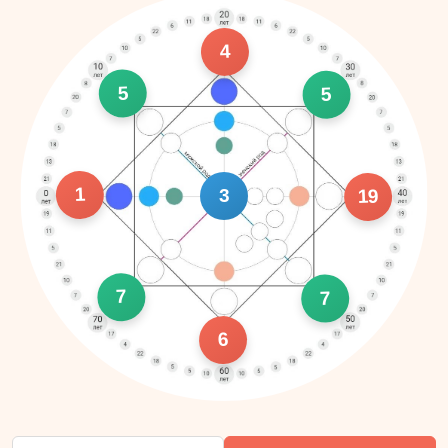
4
5
5
1
3
19
7
7
6