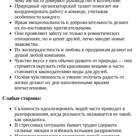
чему им часто доверяют руководство в коллективе.
Природный организаторский талант помогает им
координировать работу в команде, учитывая
особенности каждого.
Яркая эмоциональность и доброжелательность делают
их по-настоящему притягательными.
Они проявляют заботу не только в романтических
отношениях, но и ценят друзей, легко заводят новые
знакомства.
Их жизнерадостность и любовь к праздникам делают их
душой любой компании.
Чувство вкуса у них обычно развито от природы — они
стремятся окружать себя красивыми вещами и часто
становятся законодателями моды для друзей.
Особая чувственность и умение получать радость от
жизни делают их дни наполненными яркими
впечатлениями.
Слабые стороны:
Склонность идеализировать людей часто приводит к
разочарованиям, когда реальность оказывается не такой,
как ожидалось.
В стрессовых ситуациях бывает трудно сдержать
сильные эмоции и избежать вспышек раздражения.
Излишнее внимание к внешности порой занимает