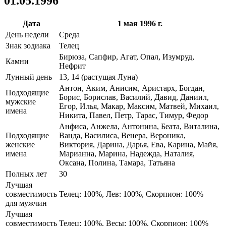
01.05.1996
Дата
1 мая 1996 г.
День недели
Среда
Знак зодиака
Телец
Бирюза, Сапфир, Агат, Опал, Изумруд,
Камни
Нефрит
Лунный день
13, 14 (растущая Луна)
Антон, Аким, Анисим, Аристарх, Богдан,
Подходящие
Борис, Борислав, Василий, Давид, Даниил,
мужские
Егор, Илья, Макар, Максим, Матвей, Михаил,
имена
Никита, Павел, Петр, Тарас, Тимур, Федор
Анфиса, Анжела, Антонина, Беата, Виталина,
Подходящие
Ванда, Василиса, Венера, Вероника,
женские
Виктория, Дарина, Дарья, Ева, Карина, Майя,
имена
Марианна, Марина, Надежда, Наталия,
Оксана, Полина, Тамара, Татьяна
Полных лет
30
Лучшая
совместимость
Телец: 100%, Лев: 100%, Скорпион: 100%
для мужчин
Лучшая
совместимость
Телец: 100%, Весы: 100%, Скорпион: 100%