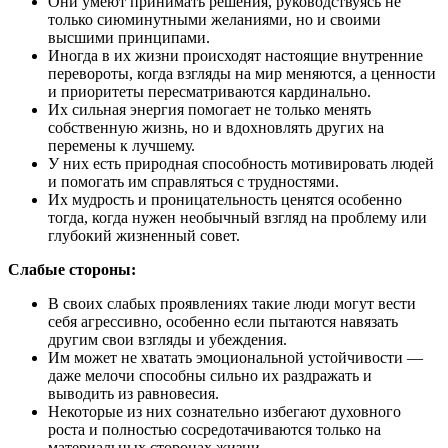
Они умеют принимать решения, руководствуясь не
только сиюминутными желаниями, но и своими
высшими принципами.
Иногда в их жизни происходят настоящие внутренние
перевороты, когда взгляды на мир меняются, а ценности
и приоритеты пересматриваются кардинально.
Их сильная энергия помогает не только менять
собственную жизнь, но и вдохновлять других на
перемены к лучшему.
У них есть природная способность мотивировать людей
и помогать им справляться с трудностями.
Их мудрость и проницательность ценятся особенно
тогда, когда нужен необычный взгляд на проблему или
глубокий жизненный совет.
Слабые стороны:
В своих слабых проявлениях такие люди могут вести
себя агрессивно, особенно если пытаются навязать
другим свои взгляды и убеждения.
Им может не хватать эмоциональной устойчивости —
даже мелочи способны сильно их раздражать и
выводить из равновесия.
Некоторые из них сознательно избегают духовного
роста и полностью сосредотачиваются только на
материальных сторонах жизни.