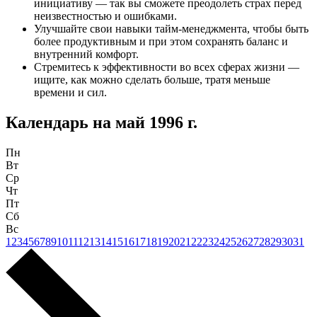
инициативу — так вы сможете преодолеть страх перед
неизвестностью и ошибками.
Улучшайте свои навыки тайм-менеджмента, чтобы быть
более продуктивным и при этом сохранять баланс и
внутренний комфорт.
Стремитесь к эффективности во всех сферах жизни —
ищите, как можно сделать больше, тратя меньше
времени и сил.
Календарь на
май 1996 г.
Пн
Вт
Ср
Чт
Пт
Сб
Вс
1
2
3
4
5
6
7
8
9
10
11
12
13
14
15
16
17
18
19
20
21
22
23
24
25
26
27
28
29
30
31