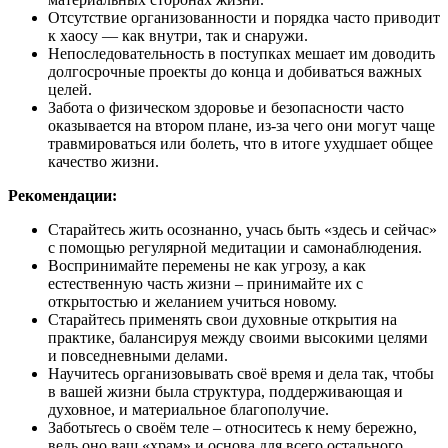
Отсутствие организованности и порядка часто приводит
к хаосу — как внутри, так и снаружи.
Непоследовательность в поступках мешает им доводить
долгосрочные проекты до конца и добиваться важных
целей.
Забота о физическом здоровье и безопасности часто
оказывается на втором плане, из-за чего они могут чаще
травмироваться или болеть, что в итоге ухудшает общее
качество жизни.
Рекомендации:
Старайтесь жить осознанно, учась быть «здесь и сейчас»
с помощью регулярной медитации и самонаблюдения.
Воспринимайте перемены не как угрозу, а как
естественную часть жизни – принимайте их с
открытостью и желанием учиться новому.
Старайтесь применять свои духовные открытия на
практике, балансируя между своими высокими целями
и повседневными делами.
Научитесь организовывать своё время и дела так, чтобы
в вашей жизни была структура, поддерживающая и
духовное, и материальное благополучие.
Заботьтесь о своём теле – относитесь к нему бережно,
ведь оно ваш «храм» и основа для всего остального.