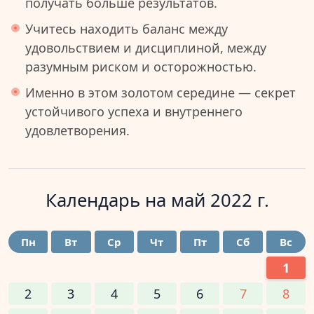
получать больше результатов.
Учитесь находить баланс между
удовольствием и дисциплиной, между
разумным риском и осторожностью.
Именно в этом золотом середине — секрет
устойчивого успеха и внутреннего
удовлетворения.
Календарь на
май 2022 г.
Пн
Вт
Ср
Чт
Пт
Сб
Вс
1
2
3
4
5
6
7
8