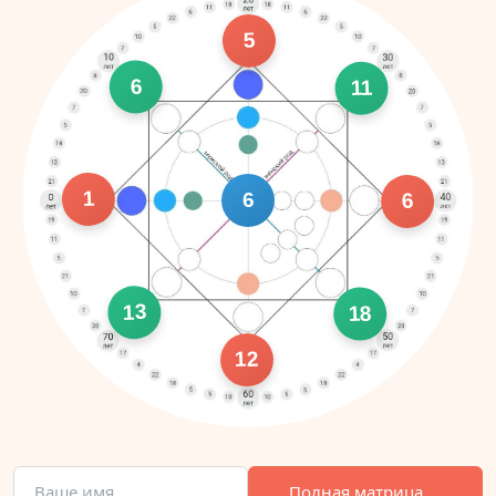
5
6
11
1
6
6
13
18
12
Полная матрица