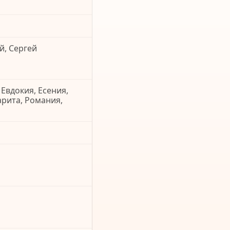
й, Сергей
 Евдокия, Есения,
арита, Романия,