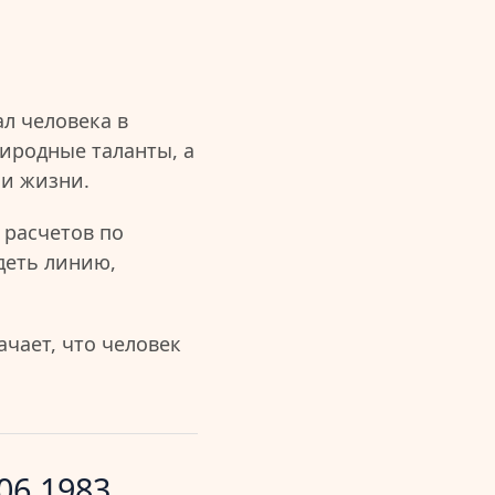
л человека в
иродные таланты, а
ии жизни.
 расчетов по
деть линию,
чает, что человек
06.1983