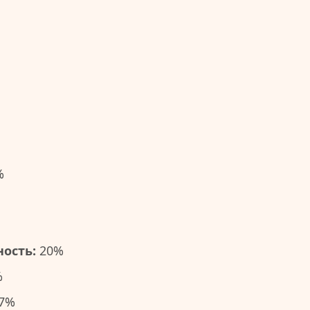
%
ость:
20%
%
7%