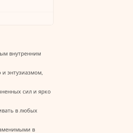
ным внутренним
 и энтузиазмом,
зненных сил и ярко
ивать в любых
заменимыми в