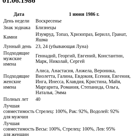
01.06.1986
Дата
1 июня 1986 г.
День недели
Воскресенье
Знак зодиака
Близнецы
Изумруд, Топаз, Хризопраз, Берилл, Гранат,
Камни
Яшма
Лунный день
23, 24 (убывающая Луна)
Подходящие
Геннадий, Георгий, Евгений, Константин,
мужские
Марк, Николай, Сергей
имена
Алиса, Анастасия, Анжела, Вероника,
Подходящие
Виолетта, Галина, Евдокия, Есения, Евгения,
женские
Инга, Инесса, Клавдия, Кристина, Майя,
имена
Маргарита, Романия, Степанида, Ольга,
Наталья, Эмма
Полных лет
40
Лучшая
совместимость
Стрелец: 100%, Рак: 92%, Водолей: 92%
для мужчин
Лучшая
совместимость
Весы: 100%, Стрелец: 100%, Лев: 95%
для женщин