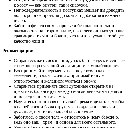
к хаосу — как внутри, так и снаружи.
Непоследовательность в поступках мешает им доводить
долгосрочные проекты до конца и добиваться важных
целей.
Забота о физическом здоровье и безопасности часто
оказывается на втором плане, из-за чего они могут чаще
травмироваться или болеть, что в итоге ухудшает общее
качество жизни.
Рекомендации:
Старайтесь жить осознанно, учась быть «здесь и сейчас»
с помощью регулярной медитации и самонаблюдения.
Воспринимайте перемены не как угрозу, а как
естественную часть жизни – принимайте их с
открытостью и желанием учиться новому.
Старайтесь применять свои духовные открытия на
практике, балансируя между своими высокими целями
и повседневными делами.
Научитесь организовывать своё время и дела так, чтобы
в вашей жизни была структура, поддерживающая и
духовное, и материальное благополучие.
Заботьтесь о своём теле – относитесь к нему бережно,
ведь оно ваш «храм» и основа для всего остального.
Учитесь безопасно и честно выражать свои эмоции,