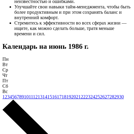
неизвестностью и ошибками.
Улучшайте свои навыки тайм-менеджмента, чтобы быть
более продуктивным и при этом сохранять баланс и
внутренний комфорт.
Стремитесь к эффективности во всех сферах жизни —
ищите, как можно сделать больше, тратя меньше
времени и сил.
Календарь на
июнь 1986 г.
Пн
Вт
Ср
Чт
Пт
Сб
Вс
1
2
3
4
5
6
7
8
9
10
11
12
13
14
15
16
17
18
19
20
21
22
23
24
25
26
27
28
29
30