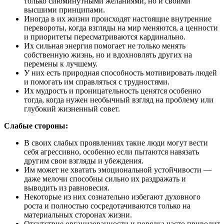
только сиюминутными желаниями, но и своими
высшими принципами.
Иногда в их жизни происходят настоящие внутренние
перевороты, когда взгляды на мир меняются, а ценности
и приоритеты пересматриваются кардинально.
Их сильная энергия помогает не только менять
собственную жизнь, но и вдохновлять других на
перемены к лучшему.
У них есть природная способность мотивировать людей
и помогать им справляться с трудностями.
Их мудрость и проницательность ценятся особенно
тогда, когда нужен необычный взгляд на проблему или
глубокий жизненный совет.
Слабые стороны:
В своих слабых проявлениях такие люди могут вести
себя агрессивно, особенно если пытаются навязать
другим свои взгляды и убеждения.
Им может не хватать эмоциональной устойчивости —
даже мелочи способны сильно их раздражать и
выводить из равновесия.
Некоторые из них сознательно избегают духовного
роста и полностью сосредотачиваются только на
материальных сторонах жизни.
Отсутствие организованности и порядка часто приводит