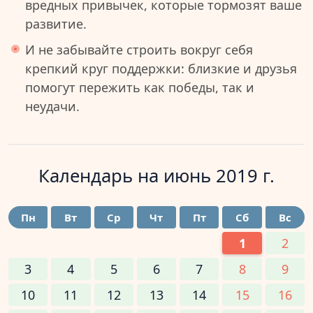
вредных привычек, которые тормозят ваше
развитие.
И не забывайте строить вокруг себя
крепкий круг поддержки: близкие и друзья
помогут пережить как победы, так и
неудачи.
Календарь на
июнь 2019 г.
Пн
Вт
Ср
Чт
Пт
Сб
Вс
1
2
3
4
5
6
7
8
9
10
11
12
13
14
15
16