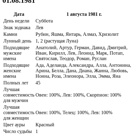
01.08.1981
Дата
1 августа 1981 г.
День недели
Суббота
Знак зодиака
Лев
Камни
Рубин, Яшма, Янтарь, Алмаз, Хризолит
Лунный день
1, 2 (растущая Луна)
Подходящие
Анатолий, Артур, Герман, Давид, Дмитрий,
мужские
Иван, Кирилл, Лев, Леонид, Марк, Потап,
имена
Святослав, Теодор, Роман, Руслан
Подходящие
Ада, Аделаида, Александра, Алла, Антонина,
женские
Арина, Белла, Дана, Диана, Жанна, Любовь,
имена
Нонна, Роза, Элеонора, Элла, Эмма, Яна
Полных лет
45
Лучшая
совместимость
Овен: 100%, Лев: 100%, Скорпион: 100%
для мужчин
Лучшая
совместимость
Овен: 100%, Телец: 100%, Лев: 100%
для женщин
Цвет ауры
Красный
Число судьбы
1