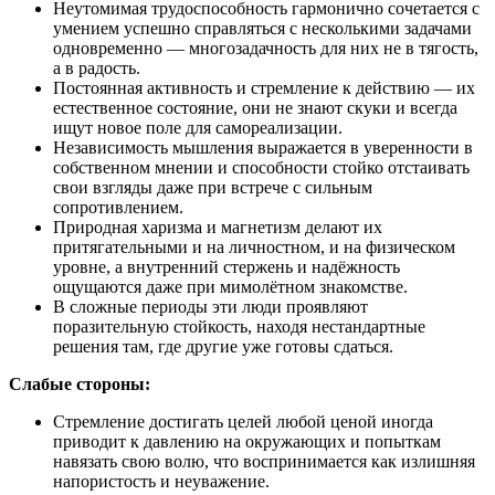
Неутомимая трудоспособность гармонично сочетается с
умением успешно справляться с несколькими задачами
одновременно — многозадачность для них не в тягость,
а в радость.
Постоянная активность и стремление к действию — их
естественное состояние, они не знают скуки и всегда
ищут новое поле для самореализации.
Независимость мышления выражается в уверенности в
собственном мнении и способности стойко отстаивать
свои взгляды даже при встрече с сильным
сопротивлением.
Природная харизма и магнетизм делают их
притягательными и на личностном, и на физическом
уровне, а внутренний стержень и надёжность
ощущаются даже при мимолётном знакомстве.
В сложные периоды эти люди проявляют
поразительную стойкость, находя нестандартные
решения там, где другие уже готовы сдаться.
Слабые стороны:
Стремление достигать целей любой ценой иногда
приводит к давлению на окружающих и попыткам
навязать свою волю, что воспринимается как излишняя
напористость и неуважение.