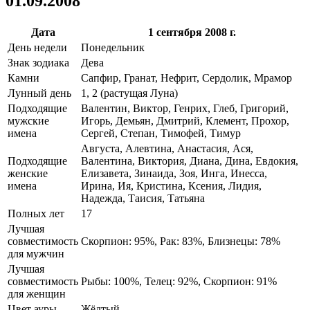
01.09.2008
Дата
1 сентября 2008 г.
День недели
Понедельник
Знак зодиака
Дева
Камни
Сапфир, Гранат, Нефрит, Сердолик, Мрамор
Лунный день
1, 2 (растущая Луна)
Подходящие
Валентин, Виктор, Генрих, Глеб, Григорий,
мужские
Игорь, Демьян, Дмитрий, Клемент, Прохор,
имена
Сергей, Степан, Тимофей, Тимур
Августа, Алевтина, Анастасия, Ася,
Подходящие
Валентина, Виктория, Диана, Дина, Евдокия,
женские
Елизавета, Зинаида, Зоя, Инга, Инесса,
имена
Ирина, Ия, Кристина, Ксения, Лидия,
Надежда, Таисия, Татьяна
Полных лет
17
Лучшая
совместимость
Скорпион: 95%, Рак: 83%, Близнецы: 78%
для мужчин
Лучшая
совместимость
Рыбы: 100%, Телец: 92%, Скорпион: 91%
для женщин
Цвет ауры
Жёлтый