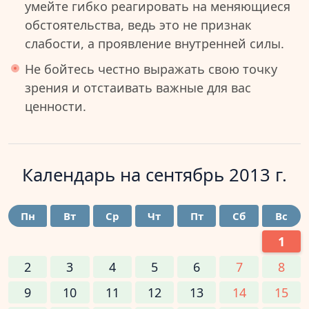
умейте гибко реагировать на меняющиеся
обстоятельства, ведь это не признак
слабости, а проявление внутренней силы.
Не бойтесь честно выражать свою точку
зрения и отстаивать важные для вас
ценности.
Календарь на
сентябрь 2013 г.
Пн
Вт
Ср
Чт
Пт
Сб
Вс
1
2
3
4
5
6
7
8
9
10
11
12
13
14
15