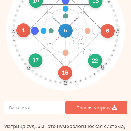
10
15
1
5
6
17
22
16
Полная матрица
Матрица судьбы - это нумерологическая система,