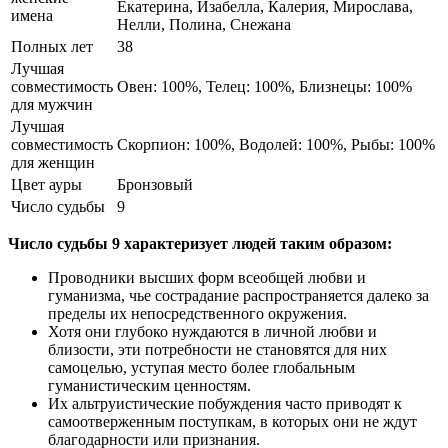
Екатерина, Изабелла, Калерия, Мирослава,
имена
Нелли, Полина, Снежана
Полных лет
38
Лучшая
совместимость
Овен: 100%, Телец: 100%, Близнецы: 100%
для мужчин
Лучшая
совместимость
Скорпион: 100%, Водолей: 100%, Рыбы: 100%
для женщин
Цвет ауры
Бронзовый
Число судьбы
9
Число судьбы 9 характеризует людей таким образом:
Проводники высших форм всеобщей любви и
гуманизма, чье сострадание распространяется далеко за
пределы их непосредственного окружения.
Хотя они глубоко нуждаются в личной любви и
близости, эти потребности не становятся для них
самоцелью, уступая место более глобальным
гуманистическим ценностям.
Их альтруистические побуждения часто приводят к
самоотверженным поступкам, в которых они не ждут
благодарности или признания.