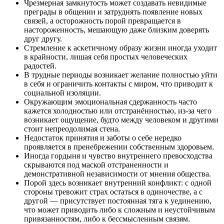
Чрезмерная замкнутость может создавать невидимые
преграды в общении и затруднять появление новых
связей, а осторожность порой превращается в
настороженность, мешающую даже близким доверять
друг другу.
Стремление к аскетичному образу жизни иногда уходит
в крайности, лишая себя простых человеческих
радостей.
В трудные периоды возникает желание полностью уйти
в себя и ограничить контакты с миром, что приводит к
социальной изоляции.
Окружающим эмоциональная сдержанность часто
кажется холодностью или отстранённостью, из-за чего
возникает ощущение, будто между человеком и другими
стоит непреодолимая стена.
Недостаток принятия и заботы о себе нередко
проявляется в пренебрежении собственным здоровьем.
Иногда гордыня и чувство внутреннего превосходства
скрываются под маской отстраненности и
демонстративной независимости от мнения общества.
Порой здесь возникает внутренний конфликт: с одной
стороны тревожит страх остаться в одиночестве, а с
другой — присутствует постоянная тяга к уединению,
что может приводить либо к сложным и неустойчивым
привязанностям, либо к бессмысленным связям.