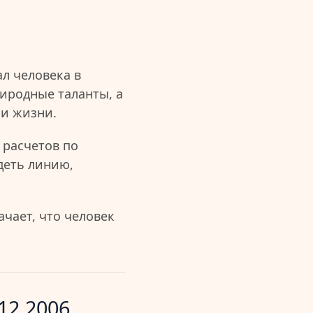
л человека в
иродные таланты, а
ии жизни.
 расчетов по
деть линию,
чает, что человек
12.2006