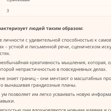
3
рактеризует людей таким образом:
е личности с удивительной способностью к сам
х – устной и письменной речи, сценическом иску
стях.
необычайная креативность мышления, которая, о
которой непрактичностью в повседневных делах.
не знает границ – они мечтают о масштабных пр
то вынашивая грандиозные планы.
 ум позволяет им легко усваивать новую информ
авыки.
легкостью они вдохновляются новыми идеями и 