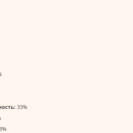
%
ость:
33%
%
3%