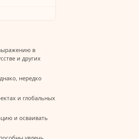
овыражению в
сстве и других
днако, нередко
оектах и глобальных
ацию и осваивать
способны увлечь