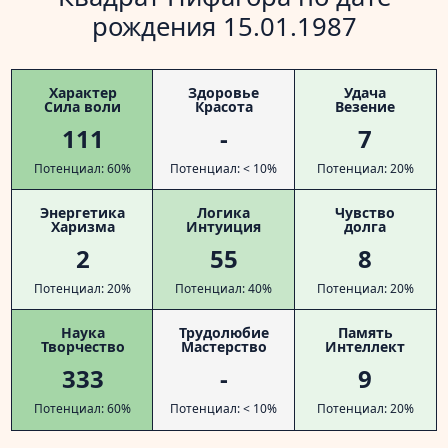
рождения 15.01.1987
Характер
Здоровье
Удача
Сила воли
Красота
Везение
111
-
7
Потенциал: 60%
Потенциал: < 10%
Потенциал: 20%
Энергетика
Логика
Чувство
Харизма
Интуиция
долга
2
55
8
Потенциал: 20%
Потенциал: 40%
Потенциал: 20%
Наука
Трудолюбие
Память
Творчество
Мастерство
Интеллект
333
-
9
Потенциал: 60%
Потенциал: < 10%
Потенциал: 20%