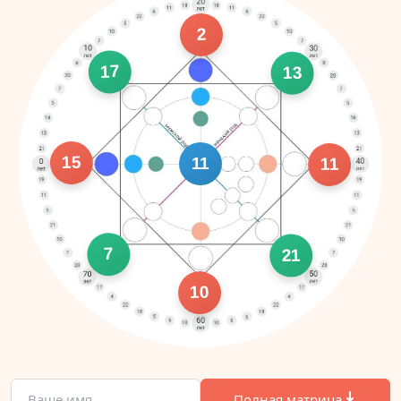
2
17
13
15
11
11
7
21
10
Полная матрица