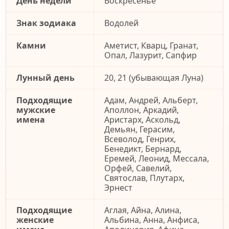
День недели
Воскресенье
Знак зодиака
Водолей
Камни
Аметист, Кварц, Гранат,
Опал, Лазурит, Сапфир
Лунный день
20, 21 (убывающая Луна)
Подходящие
Адам, Андрей, Альберт,
мужские
Аполлон, Аркадий,
имена
Аристарх, Аскольд,
Демьян, Герасим,
Всеволод, Генрих,
Бенедикт, Бернард,
Еремей, Леонид, Мессала,
Орфей, Савелий,
Святослав, Плутарх,
Эрнест
Подходящие
Аглая, Айна, Алина,
женские
Альбина, Анна, Анфиса,