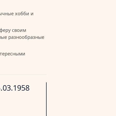
ычные хобби и
феру своим
амые разнообразные
нтересными
.03.1958
Характер
Здоровье
Удача
Сила
Везение
Красота
воли
-
-
11
Потенциал:
Потенциал:
Потенциал:
< 10%
< 10%