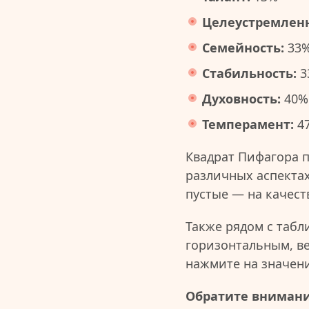
Целеустремленн
Семейность:
33
Стабильность:
3
Духовность:
40%
Темперамент:
4
Квадрат Пифагора 
различных аспектах
пустые — на качест
Также рядом с табл
горизонтальным, в
нажмите на значен
Обратите внимани