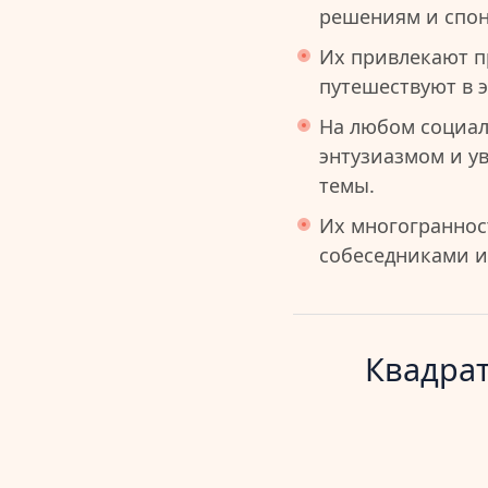
решениям и спон
Их привлекают п
путешествуют в э
На любом социа
энтузиазмом и у
темы.
Их многограннос
собеседниками и
Квадрат