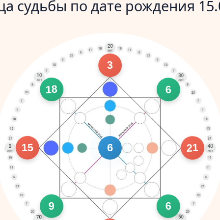
а судьбы по дате рождения 15.
3
18
6
15
21
6
9
6