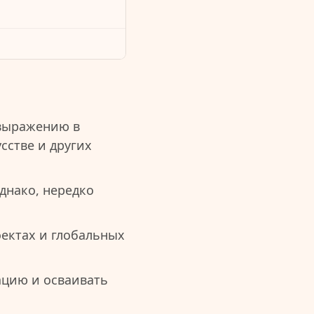
овыражению в
сстве и других
днако, нередко
оектах и глобальных
ацию и осваивать