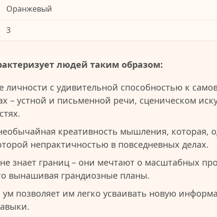
Оранжевый
3
рактеризует людей таким образом:
е личности с удивительной способностью к сам
х – устной и письменной речи, сценическом иску
стях.
необычайная креативность мышления, которая, о
которой непрактичностью в повседневных делах.
не знает границ – они мечтают о масштабных пр
то вынашивая грандиозные планы.
 ум позволяет им легко усваивать новую информ
авыки.