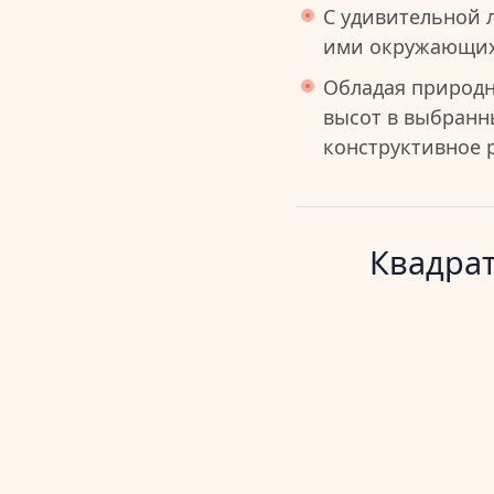
С удивительной 
ими окружающих
Обладая природн
высот в выбранн
конструктивное р
Квадрат