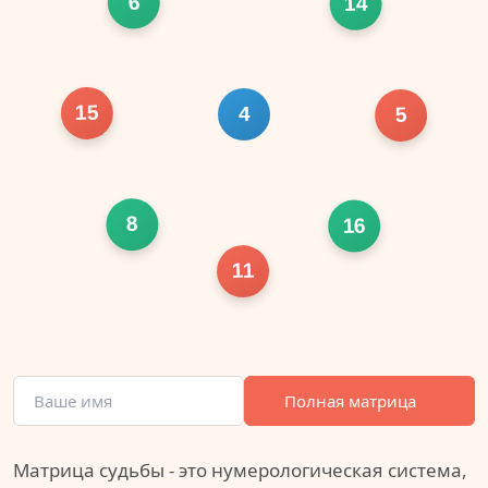
6
14
15
4
5
8
16
11
Полная матрица
Матрица судьбы - это нумерологическая система,