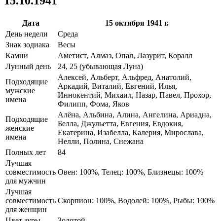
15.10.1941
Дата
15 октября 1941 г.
День недели
Среда
Знак зодиака
Весы
Камни
Аметист, Алмаз, Опал, Лазурит, Коралл
Лунный день
24, 25 (убывающая Луна)
Алексей, Альберт, Альфред, Анатолий,
Подходящие
Аркадий, Виталий, Евгений, Илья,
мужские
Иннокентий, Михаил, Назар, Павел, Прохор,
имена
Филипп, Фома, Яков
Алёна, Альбина, Алина, Ангелина, Ариадна,
Подходящие
Белла, Джульетта, Евгения, Евдокия,
женские
Екатерина, Изабелла, Калерия, Мирослава,
имена
Нелли, Полина, Снежана
Полных лет
84
Лучшая
совместимость
Овен: 100%, Телец: 100%, Близнецы: 100%
для мужчин
Лучшая
совместимость
Скорпион: 100%, Водолей: 100%, Рыбы: 100%
для женщин
Цвет ауры
Золотой