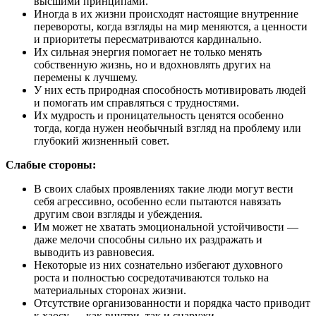
высшими принципами.
Иногда в их жизни происходят настоящие внутренние
перевороты, когда взгляды на мир меняются, а ценности
и приоритеты пересматриваются кардинально.
Их сильная энергия помогает не только менять
собственную жизнь, но и вдохновлять других на
перемены к лучшему.
У них есть природная способность мотивировать людей
и помогать им справляться с трудностями.
Их мудрость и проницательность ценятся особенно
тогда, когда нужен необычный взгляд на проблему или
глубокий жизненный совет.
Слабые стороны:
В своих слабых проявлениях такие люди могут вести
себя агрессивно, особенно если пытаются навязать
другим свои взгляды и убеждения.
Им может не хватать эмоциональной устойчивости —
даже мелочи способны сильно их раздражать и
выводить из равновесия.
Некоторые из них сознательно избегают духовного
роста и полностью сосредотачиваются только на
материальных сторонах жизни.
Отсутствие организованности и порядка часто приводит
к хаосу — как внутри, так и снаружи.