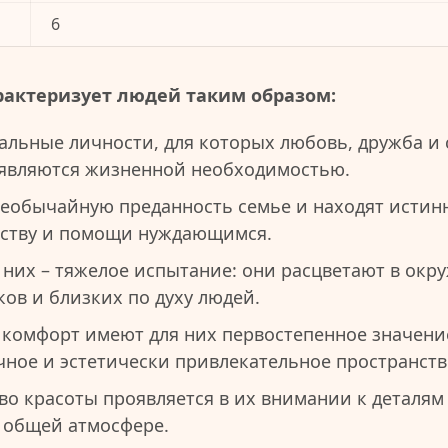
6
рактеризует людей таким образом:
альные личности, для которых любовь, дружба и
являются жизненной необходимостью.
еобычайную преданность семье и находят истин
еству и помощи нуждающимся.
 них – тяжелое испытание: они расцветают в окр
в и близких по духу людей.
комфорт имеют для них первостепенное значение
чное и эстетически привлекательное пространство
во красоты проявляется в их внимании к деталям
 общей атмосфере.