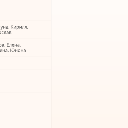
унд, Кирилл,
ослав
ра, Елена,
лена, Юнона