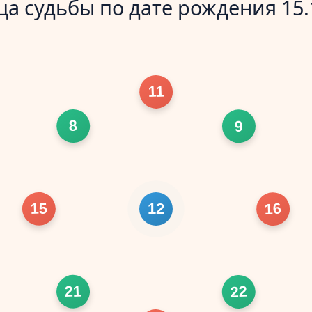
а судьбы по дате рождения 15.
11
8
9
15
16
12
21
22