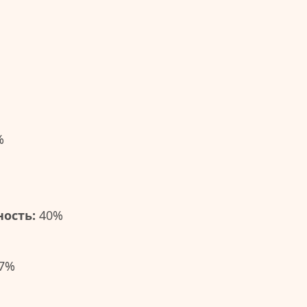
%
ость:
40%
7%