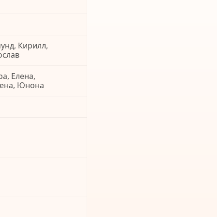
унд, Кирилл,
ослав
ра, Елена,
лена, Юнона