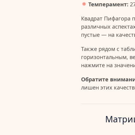
Темперамент:
2
Квадрат Пифагора 
различных аспектах
пустые — на качест
Также рядом с табл
горизонтальным, в
нажмите на значен
Обратите внимани
лишен этих качеств 
Матриц