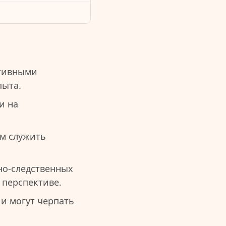
итивными
пыта.
и на
им служить
но-следственных
 перспективе.
и могут черпать