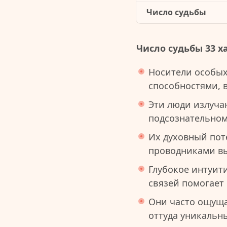
Число судьбы
Число судьбы 33 х
Носители особых
способностями, 
Эти люди излуча
подсознательном
Их духовный пот
проводниками вы
Глубокое интуит
связей помогает
Они часто ощуща
оттуда уникальн