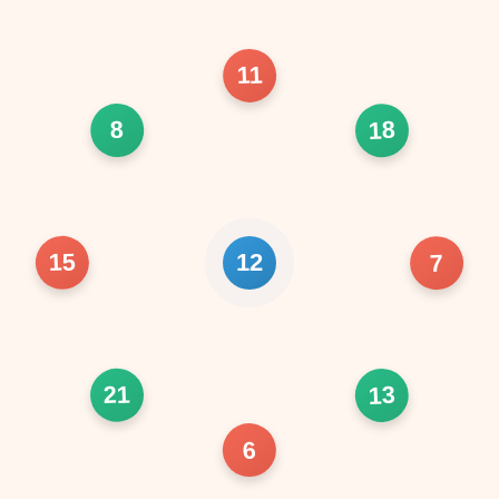
11
18
8
15
7
12
21
13
6