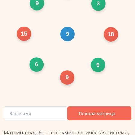
9
3
15
9
18
6
9
9
Полная матрица
Матрица судьбы - это нумерологическая система,