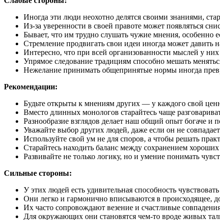
Слабые стороны:
Иногда эти люди неохотно делятся своими знаниями, ста
Из-за уверенности в своей правоте может появляться сн
Бывает, что им трудно слушать чужие мнения, особенно е
Стремление продвигать свои идеи иногда может давить н
Интересно, что при всей организованности мыслей у них
Упрямое следование традициям способно мешать менять
Нежелание принимать общепринятые нормы иногда превращ
Рекомендации:
Будьте открыты к мнениям других — у каждого свой цен
Вместо длинных монологов старайтесь чаще разговариват
Разнообразие взглядов делает наш общий опыт богаче и п
Уважайте выбор других людей, даже если он не совпадает
Используйте свой ум не для споров, а чтобы решать пра
Старайтесь находить баланс между сохранением хороших 
Развивайте не только логику, но и умение понимать чув
Сильные стороны:
У этих людей есть удивительная способность чувствовать
Они легко и гармонично вписываются в происходящее, до
Их часто сопровождают везение и счастливые совпадения,
Для окружающих они становятся чем-то вроде живых тал