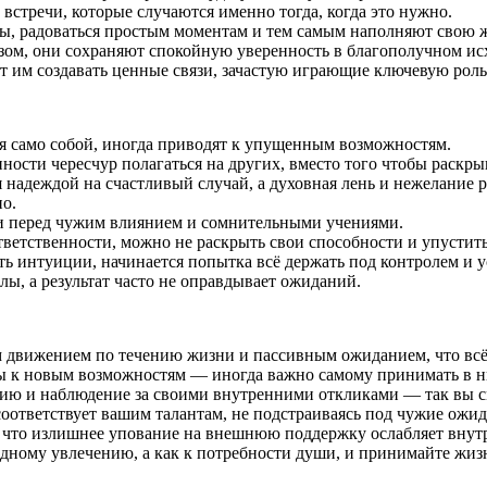
встречи, которые случаются именно тогда, когда это нужно.
ы, радоваться простым моментам и тем самым наполняют свою 
зом, они сохраняют спокойную уверенность в благополучном ис
 им создавать ценные связи, зачастую играющие ключевую рол
я само собой, иногда приводят к упущенным возможностям.
ности чересчур полагаться на других, вместо того чтобы раскры
 надеждой на счастливый случай, а духовная лень и нежелание р
о.
и перед чужим влиянием и сомнительными учениями.
ответственности, можно не раскрыть свои способности и упустит
ять интуиции, начинается попытка всё держать под контролем и у
лы, а результат часто не оправдывает ожиданий.
м движением по течению жизни и пассивным ожиданием, что всё
ны к новым возможностям — иногда важно самому принимать в н
ию и наблюдение за своими внутренними откликами — так вы см
 соответствует вашим талантам, не подстраиваясь под чужие ожи
, что излишнее упование на внешнюю поддержку ослабляет внут
дному увлечению, а как к потребности души, и принимайте жизн