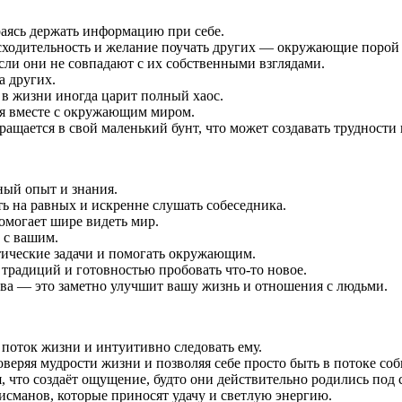
раясь держать информацию при себе.
исходительность и желание поучать других — окружающие порой
сли они не совпадают с их собственными взглядами.
а других.
 в жизни иногда царит полный хаос.
ся вместе с окружающим миром.
ается в свой маленький бунт, что может создавать трудности в
ный опыт и знания.
ь на равных и искренне слушать собеседника.
омогает шире видеть мир.
 с вашим.
ктические задачи и помогать окружающим.
традиций и готовностью пробовать что-то новое.
ства — это заметно улучшит вашу жизнь и отношения с людьми.
 поток жизни и интуитивно следовать ему.
веряя мудрости жизни и позволяя себе просто быть в потоке со
 что создаёт ощущение, будто они действительно родились под 
исманов, которые приносят удачу и светлую энергию.