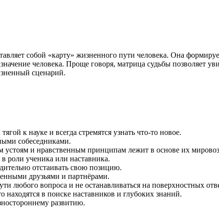
ставляет собой «карту» жизненного пути человека. Она формиру
азначение человека. Проще говоря, матрица судьбы позволяет ув
зненный сценарий.
ягой к науке и всегда стремятся узнать что-то новое.
ными собеседниками.
 устоям и нравственным принципам лежит в основе их мировоз
 в роли ученика или наставника.
дительно отстаивать свою позицию.
ценными друзьями и партнёрами.
ути любого вопроса и не останавливаться на поверхностных отв
 находятся в поиске наставников и глубоких знаний.
азностороннему развитию.