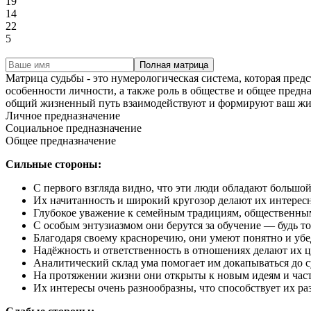
19
14
22
5
Полная матрица
Матрица судьбы - это нумерологическая система, которая пред
особенности личности, а также роль в обществе и общее предн
общий жизненный путь взаимодействуют и формируют ваш жи
Личное предназначение
Социальное предназначение
Общее предназначение
Сильные стороны:
С первого взгляда видно, что эти люди обладают большой т
Их начитанность и широкий кругозор делают их интерес
Глубокое уважение к семейным традициям, общественным
С особым энтузиазмом они берутся за обучение — будь то
Благодаря своему красноречию, они умеют понятно и убе
Надёжность и ответственность в отношениях делают их 
Аналитический склад ума помогает им докапываться до с
На протяжении жизни они открыты к новым идеям и часто
Их интересы очень разнообразны, что способствует их р