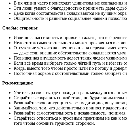
В их жизни часто происходят удивительные совпадения и 
Эти люди умеют с благодарностью принимать дары судьб
Даже когда обстоятельства складываются не лучшим обра
Общительность и развитые социальные навыки позволяют
Слабые стороны:
Излишняя пассивность и привычка ждать, что всё решитс
Недостаток самостоятельности может проявляться в склон
Отсутствие чёткого жизненного плана нередко заменяется
— даже если внешние обстоятельства складываются удачн
Повышенная внушаемость делает таких людей уязвимым
Если всё время выбирать только лёгкий путь и избегать 
Когда, вместо того чтобы просто идти по потоку и довер
Постоянная борьба с обстоятельствами только забирает си
Рекомендации:
Учитесь различать, где проходит грань между осознанны
Старайтесь сохранять спокойствие, но будьте вниматель
Развивайте свою интуицию через медитацию, визуализац
Занимайтесь тем, что действительно приносит радость и
Развивайте самостоятельность и независимость, понимая
Старайтесь относиться к духовным практикам не как к мо
того чтобы обходить трудности стороной.