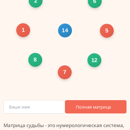
2
6
1
14
5
8
12
7
Полная матрица
Матрица судьбы - это нумерологическая система,