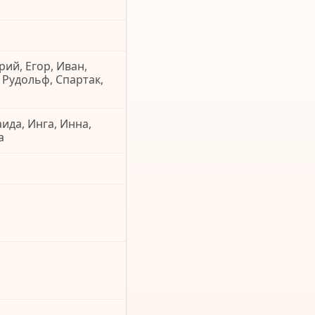
рий, Егор, Иван,
 Рудольф, Спартак,
аида, Инга, Инна,
а