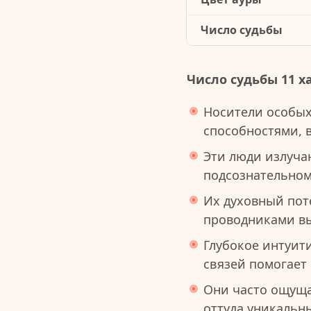
Число судьбы
Число судьбы 11 х
Носители особых
способностями, 
Эти люди излуча
подсознательном
Их духовный пот
проводниками вы
Глубокое интуит
связей помогает
Они часто ощуща
оттуда уникальн