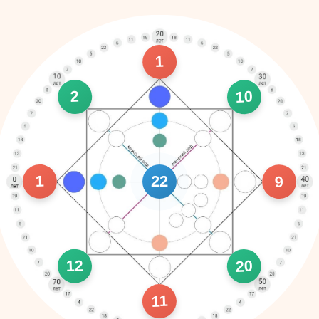
1
10
2
1
9
22
12
20
11