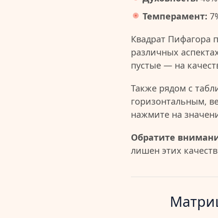
Темперамент:
7
Квадрат Пифагора 
различных аспектах
пустые — на качест
Также рядом с табл
горизонтальным, в
нажмите на значен
Обратите внимани
лишен этих качеств 
Матриц