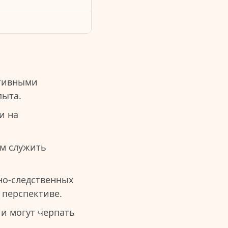
итивными
пыта.
и на
им служить
но-следственных
 перспективе.
и могут черпать