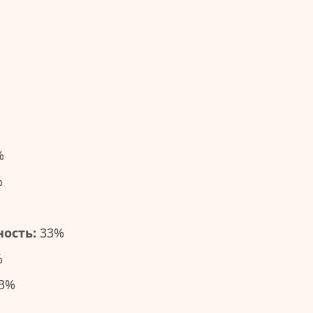
%
%
ость:
33%
%
3%