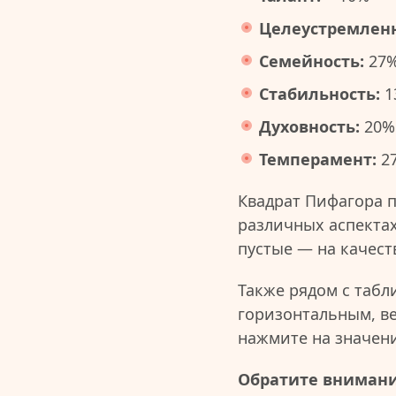
Целеустремленн
Семейность:
27
Стабильность:
1
Духовность:
20%
Темперамент:
2
Квадрат Пифагора 
различных аспектах
пустые — на качест
Также рядом с табл
горизонтальным, в
нажмите на значен
Обратите внимани