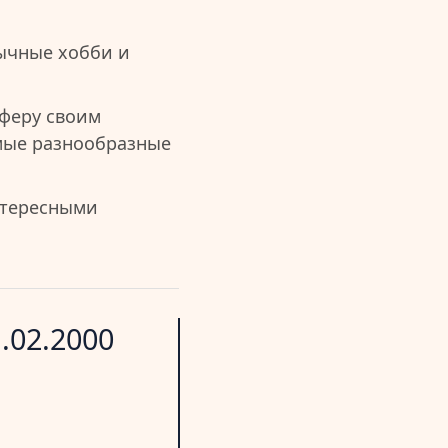
ычные хобби и
феру своим
амые разнообразные
нтересными
.02.2000
Характер
Здоровье
Удача
Сила
Везение
Красота
воли
-
-
1
Потенциал:
Потенциал:
Потенциал:
< 10%
< 10%