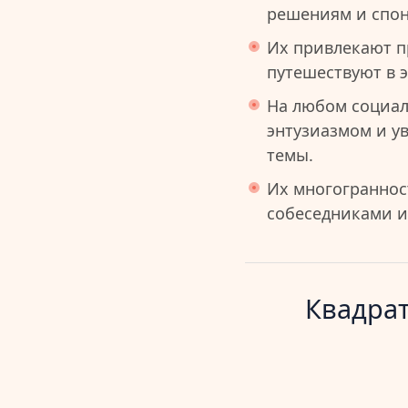
решениям и спон
Их привлекают п
путешествуют в э
На любом социа
энтузиазмом и у
темы.
Их многограннос
собеседниками и
Квадрат