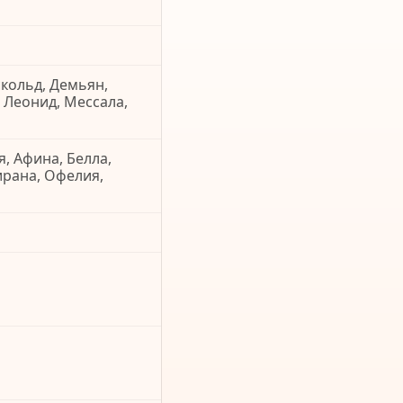
скольд, Демьян,
, Леонид, Мессала,
я, Афина, Белла,
ирана, Офелия,