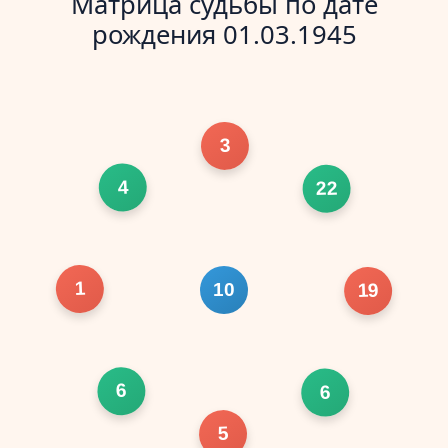
Матрица судьбы по дате
рождения 01.03.1945
3
4
22
1
10
19
6
6
5