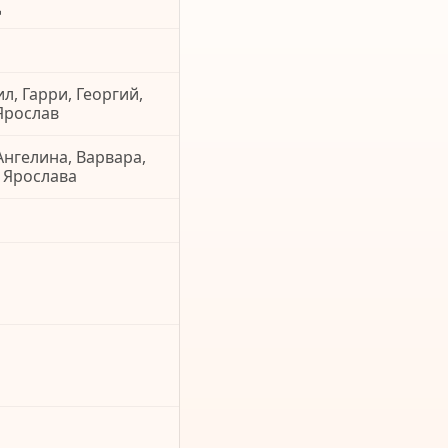
д
л, Гарри, Георгий,
 Ярослав
Ангелина, Варвара,
, Ярослава