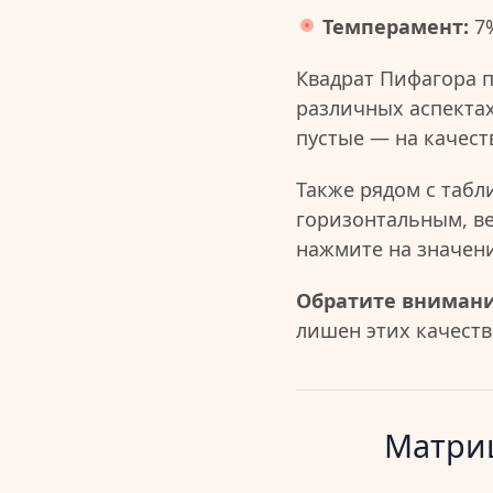
Темперамент:
7
Квадрат Пифагора 
различных аспектах
пустые — на качест
Также рядом с табл
горизонтальным, в
нажмите на значен
Обратите внимани
лишен этих качеств 
Матриц