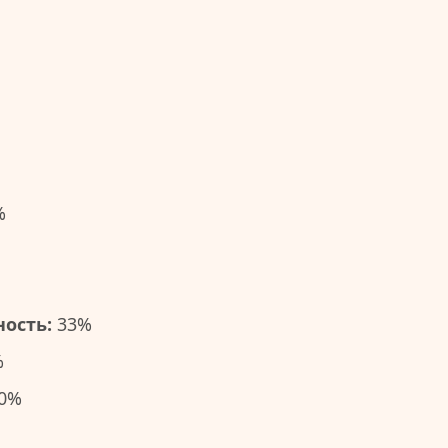
%
ость:
33%
%
0%