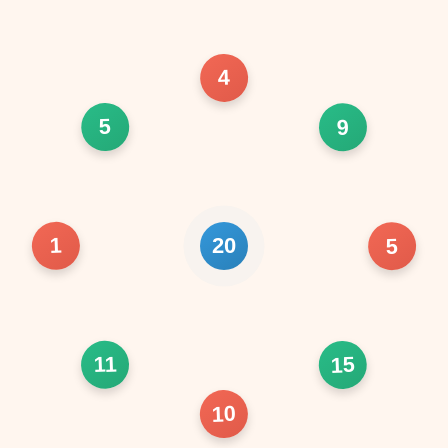
4
5
9
1
5
20
11
15
10