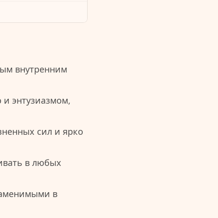
ным внутренним
 и энтузиазмом,
зненных сил и ярко
ивать в любых
заменимыми в