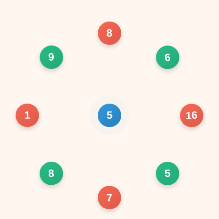
8
9
6
1
16
5
8
5
7