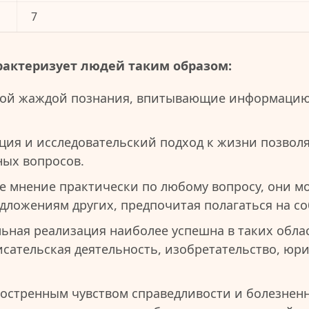
7
рактеризует людей таким образом:
ой жаждой познания, впитывающие информацию 
иция и исследовательский подход к жизни позвол
ных вопросов.
е мнение практически по любому вопросу, они мо
едложениям других, предпочитая полагаться на с
ная реализация наиболее успешна в таких област
исательская деятельность, изобретательство, юр
остренным чувством справедливости и болезненн