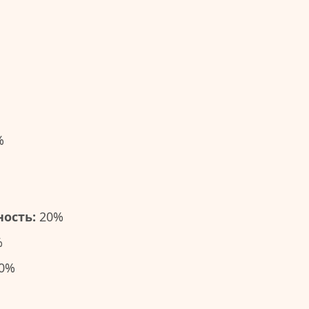
%
ость:
20%
%
0%