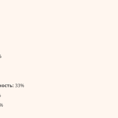
%
ость:
33%
%
%