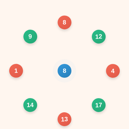
8
12
9
1
4
8
14
17
13