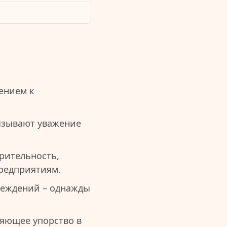
ением к
ызывают уважение
рительность,
редприятиям.
беждений – однажды
ляющее упорство в