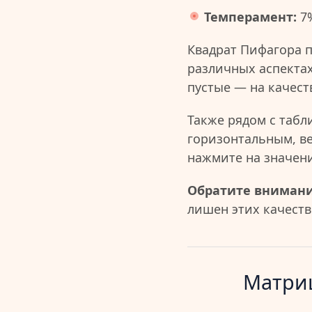
Темперамент:
7
Квадрат Пифагора 
различных аспектах
пустые — на качест
Также рядом с табл
горизонтальным, в
нажмите на значен
Обратите внимани
лишен этих качеств 
Матриц