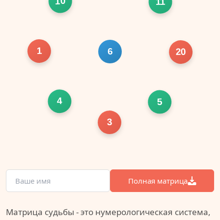
10
11
1
6
20
4
5
3
Полная матрица
Матрица судьбы - это нумерологическая система,