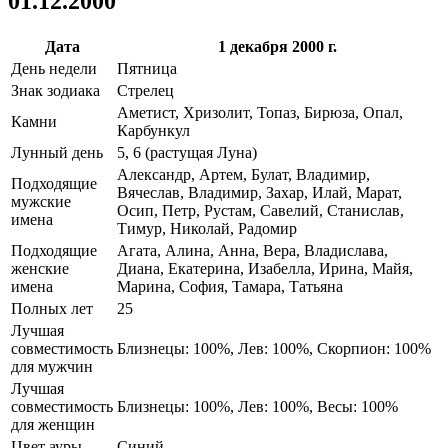
01.12.2000
Дата
1 декабря 2000 г.
День недели
Пятница
Знак зодиака
Стрелец
Аметист, Хризолит, Топаз, Бирюза, Опал,
Камни
Карбункул
Лунный день
5, 6 (растущая Луна)
Александр, Артем, Булат, Владимир,
Подходящие
Вячеслав, Владимир, Захар, Илай, Марат,
мужские
Осип, Петр, Рустам, Савелий, Станислав,
имена
Тимур, Николай, Радомир
Подходящие
Агата, Алина, Анна, Вера, Владислава,
женские
Диана, Екатерина, Изабелла, Ирина, Майя,
имена
Марина, София, Тамара, Татьяна
Полных лет
25
Лучшая
совместимость
Близнецы: 100%, Лев: 100%, Скорпион: 100%
для мужчин
Лучшая
совместимость
Близнецы: 100%, Лев: 100%, Весы: 100%
для женщин
Цвет ауры
Синий