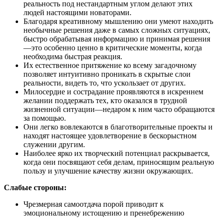
реальность под нестандартным углом делают этих
людей настоящими новаторами.
Благодаря креативному мышлению они умеют находить
необычные решения даже в самых сложных ситуациях,
быстро обрабатывая информацию и принимая решения
—это особенно ценно в критические моменты, когда
необходима быстрая реакция.
Их естественное притяжение ко всему загадочному
позволяет интуитивно проникать в скрытые слои
реальности, видеть то, что ускользает от других.
Милосердие и сострадание проявляются в искреннем
желании поддержать тех, кто оказался в трудной
жизненной ситуации—недаром к ним часто обращаются
за помощью.
Они легко вовлекаются в благотворительные проекты и
находят настоящее удовлетворение в бескорыстном
служении другим.
Наиболее ярко их творческий потенциал раскрывается,
когда они посвящают себя делам, приносящим реальную
пользу и улучшение качеству жизни окружающих.
Слабые стороны:
Чрезмерная самоотдача порой приводит к
эмоциональному истощению и пренебрежению