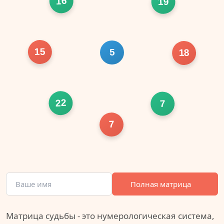
16
19
15
5
18
22
7
7
Полная матрица
Матрица судьбы - это нумерологическая система,