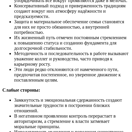
упорядочивать всё вокруг проявляются даже в мелочах.
Консервативный подход и приверженность традициям
создают вокруг них атмосферу надёжности и
предсказуемости.
Защита и материальное обеспечение семьи становятся
для них не просто обязанностью, а внутренней
потребностью.
Их жизненный путь отмечен постоянным стремлением
к повышению статуса и созданию фундамента для
долгосрочной стабильности.
Методичность и последовательность в работе вызывают
уважение коллег и руководства, часто приводя к
карьерному росту.
Эти люди редко отклоняются от намеченного пути,
предпочитая постепенное, но уверенное движение к
поставленным целям.
Слабые стороны:
Замкнутость и эмоциональная сдержанность создают
значительные трудности в построении близких
отношений.
В негативном проявлении контроль перерастает в
авторитаризм, а стремление к власти затмевает
моральные принципы.
Неподатливость мышления и поведения существенно