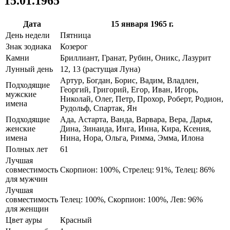
15.01.1965
Дата
15 января 1965 г.
День недели
Пятница
Знак зодиака
Козерог
Камни
Бриллиант, Гранат, Рубин, Оникс, Лазурит
Лунный день
12, 13 (растущая Луна)
Артур, Богдан, Борис, Вадим, Владлен,
Подходящие
Георгий, Григорий, Егор, Иван, Игорь,
мужские
Николай, Олег, Петр, Прохор, Роберт, Родион,
имена
Рудольф, Спартак, Ян
Подходящие
Ада, Астарта, Ванда, Варвара, Вера, Дарья,
женские
Дина, Зинаида, Инга, Инна, Кира, Ксения,
имена
Нина, Нора, Ольга, Римма, Эмма, Илона
Полных лет
61
Лучшая
совместимость
Скорпион: 100%, Стрелец: 91%, Телец: 86%
для мужчин
Лучшая
совместимость
Телец: 100%, Скорпион: 100%, Лев: 96%
для женщин
Цвет ауры
Красный