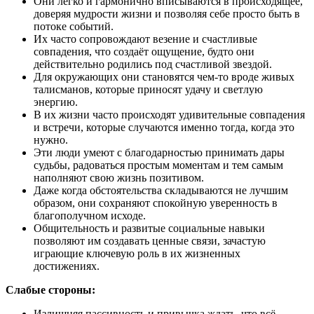
Они легко и гармонично вписываются в происходящее,
доверяя мудрости жизни и позволяя себе просто быть в
потоке событий.
Их часто сопровождают везение и счастливые
совпадения, что создаёт ощущение, будто они
действительно родились под счастливой звездой.
Для окружающих они становятся чем-то вроде живых
талисманов, которые приносят удачу и светлую
энергию.
В их жизни часто происходят удивительные совпадения
и встречи, которые случаются именно тогда, когда это
нужно.
Эти люди умеют с благодарностью принимать дары
судьбы, радоваться простым моментам и тем самым
наполняют свою жизнь позитивом.
Даже когда обстоятельства складываются не лучшим
образом, они сохраняют спокойную уверенность в
благополучном исходе.
Общительность и развитые социальные навыки
позволяют им создавать ценные связи, зачастую
играющие ключевую роль в их жизненных
достижениях.
Слабые стороны:
Излишняя пассивность и привычка ждать, что всё