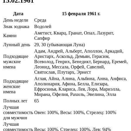
15.02.1961
Дата
15 февраля 1961 г.
День недели
Среда
Знак зодиака
Водолей
Аметист, Кварц, Гранат, Опал, Лазурит,
Камни
Сапфир
Лунный день
29, 30 (убывающая Луна)
Адам, Андрей, Альберт, Аполлон, Аркадий,
Подходящие
Аристарх, Аскольд, Демьян, Герасим,
мужские
Всеволод, Генрих, Бенедикт, Бернард, Еремей,
имена
Леонид, Мессала, Орфей, Савелий,
Святослав, Плутарх, Эрнест
Аглая, Айна, Алина, Альбина, Анна, Анфиса,
Подходящие
Аполинария, Афина, Белла, Елизара,
женские
Ефросинья, Клариса, Лея, Лора, Мариэлла,
имена
Мирана, Офелия, Рахиль, Эвелина, Элла
Полных лет
65
Лучшая
совместимость
Овен: 100%, Весы: 100%, Стрелец: 100%
для мужчин
Лучшая
совместимость
Весы: 100%, Стрелец: 100%, Лев: 94%