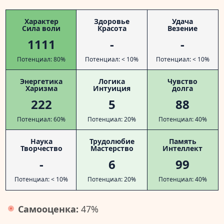
Характер
Здоровье
Удача
Сила воли
Красота
Везение
1111
-
-
Потенциал: 80%
Потенциал: < 10%
Потенциал: < 10%
Энергетика
Логика
Чувство
Харизма
Интуиция
долга
222
5
88
Потенциал: 60%
Потенциал: 20%
Потенциал: 40%
Наука
Трудолюбие
Память
Творчество
Мастерство
Интеллект
-
6
99
Потенциал: < 10%
Потенциал: 20%
Потенциал: 40%
Самооценка:
47%