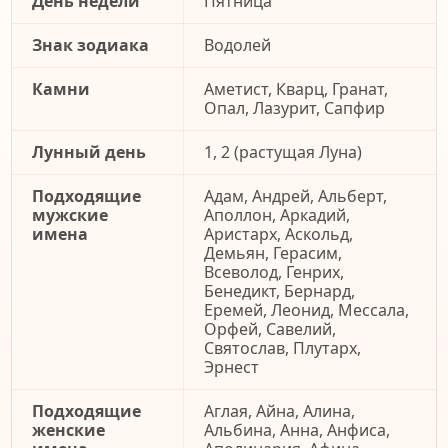
День недели
Пятница
Знак зодиака
Водолей
Камни
Аметист, Кварц, Гранат,
Опал, Лазурит, Сапфир
Лунный день
1, 2 (растущая Луна)
Подходящие
Адам, Андрей, Альберт,
мужские
Аполлон, Аркадий,
имена
Аристарх, Аскольд,
Демьян, Герасим,
Всеволод, Генрих,
Бенедикт, Бернард,
Еремей, Леонид, Мессала,
Орфей, Савелий,
Святослав, Плутарх,
Эрнест
Подходящие
Аглая, Айна, Алина,
женские
Альбина, Анна, Анфиса,