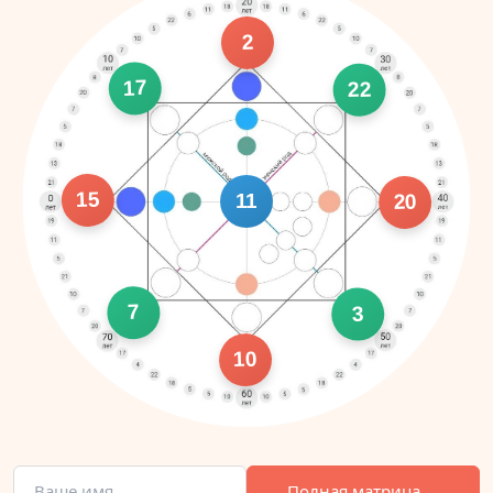
2
17
22
15
11
20
7
3
10
Полная матрица