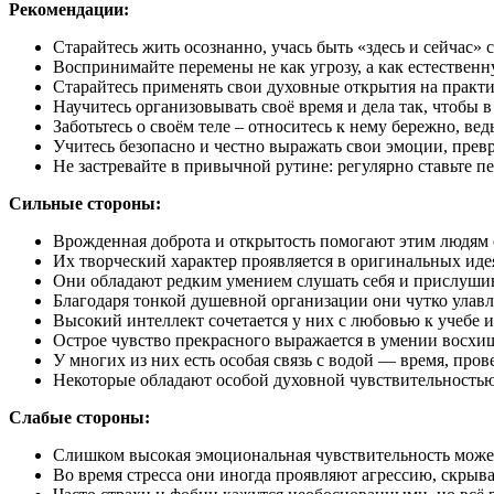
Рекомендации:
Старайтесь жить осознанно, учась быть «здесь и сейчас
Воспринимайте перемены не как угрозу, а как естествен
Старайтесь применять свои духовные открытия на практ
Научитесь организовывать своё время и дела так, чтобы
Заботьтесь о своём теле – относитесь к нему бережно, вед
Учитесь безопасно и честно выражать свои эмоции, прев
Не застревайте в привычной рутине: регулярно ставьте п
Сильные стороны:
Врожденная доброта и открытость помогают этим людям с
Их творческий характер проявляется в оригинальных иде
Они обладают редким умением слушать себя и прислушив
Благодаря тонкой душевной организации они чутко улавл
Высокий интеллект сочетается у них с любовью к учебе 
Острое чувство прекрасного выражается в умении восхи
У многих из них есть особая связь с водой — время, про
Некоторые обладают особой духовной чувствительностью
Слабые стороны:
Слишком высокая эмоциональная чувствительность може
Во время стресса они иногда проявляют агрессию, скрыва