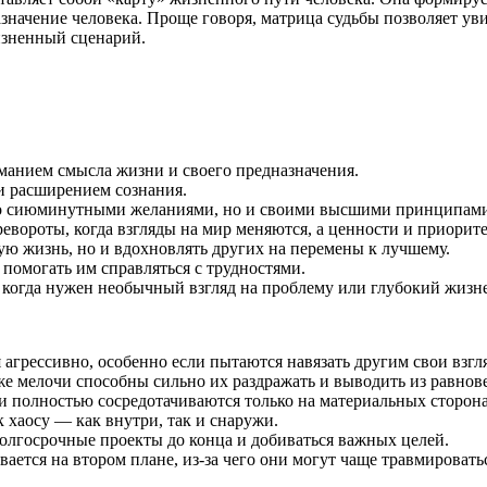
азначение человека. Проще говоря, матрица судьбы позволяет ув
зненный сценарий.
манием смысла жизни и своего предназначения.
и расширением сознания.
ько сиюминутными желаниями, но и своими высшими принципам
евороты, когда взгляды на мир меняются, а ценности и приорит
ую жизнь, но и вдохновлять других на перемены к лучшему.
помогать им справляться с трудностями.
, когда нужен необычный взгляд на проблему или глубокий жизн
 агрессивно, особенно если пытаются навязать другим свои взгл
е мелочи способны сильно их раздражать и выводить из равнове
 и полностью сосредотачиваются только на материальных сторон
 хаосу — как внутри, так и снаружи.
олгосрочные проекты до конца и добиваться важных целей.
вается на втором плане, из-за чего они могут чаще травмировать