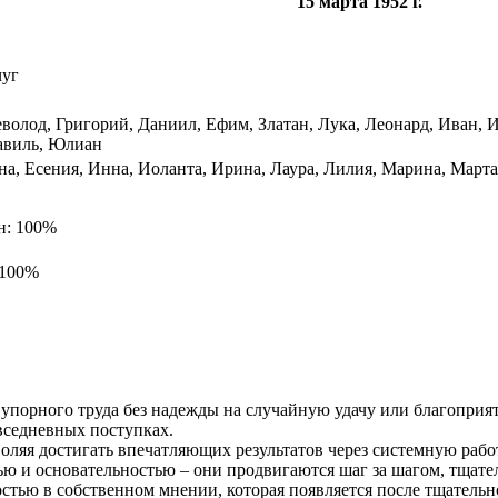
15 марта 1952 г.
чуг
волод, Григорий, Даниил, Ефим, Златан, Лука, Леонард, Иван, 
авиль, Юлиан
а, Есения, Инна, Иоланта, Ирина, Лаура, Лилия, Марина, Марта
н: 100%
 100%
порного труда без надежды на случайную удачу или благоприятн
овседневных поступках.
оляя достигать впечатляющих результатов через системную рабо
ью и основательностью – они продвигаются шаг за шагом, тщате
стью в собственном мнении, которая появляется после тщательн