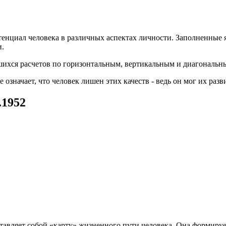
енциал человека в различных аспектах личности. Заполненные 
и.
вшихся расчетов по горизонтальным, вертикальным и диагональн
значает, что человек лишен этих качеств - ведь он мог их разв
.1952
ставляет собой «карту» жизненного пути человека. Она формиру