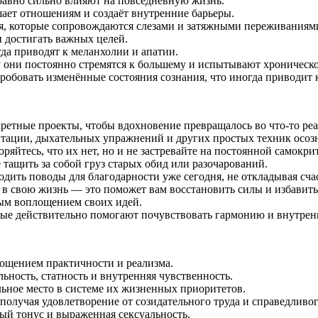
равно сильно влияют на повседневную жизнь.
ает отношениям и создаёт внутренние барьеры.
, которые сопровождаются слезами и затяжными переживаниям
 достигать важных целей.
да приводят к меланхолии и апатии.
у они постоянно стремятся к большему и испытывают хроническо
робовать изменённые состояния сознания, что иногда приводит
ретные проекты, чтобы вдохновение превращалось во что-то реа
тации, дыхательных упражнений и других простых техник осоз
яйтесь, что их нет, но и не застревайте на постоянной самокри
 тащить за собой груз старых обид или разочарований.
дить поводы для благодарности уже сегодня, не откладывая счас
 в свою жизнь — это поможет вам восстановить силы и избавит
ным воплощением своих идей.
рые действительно помогают почувствовать гармонию и внутрен
лощением практичности и реализма.
ьность, статность и внутренняя чувственность.
ьное место в системе их жизненных приоритетов.
получая удовлетворение от созидательного труда и справедливог
й тонус и выраженная сексуальность.