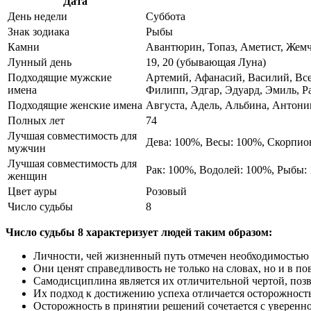
Дата
День недели
Суббота
Знак зодиака
Рыбы
Камни
Авантюрин, Топаз, Аметист, Жем
Лунный день
19, 20 (убывающая Луна)
Подходящие мужские
Артемий, Афанасий, Василий, Все
имена
Филипп, Эдгар, Эдуард, Эмиль, Р
Подходящие женские имена
Августа, Адель, Альбина, Антонин
Полных лет
74
Лучшая совместимость для
Дева: 100%, Весы: 100%, Скорпио
мужчин
Лучшая совместимость для
Рак: 100%, Водолей: 100%, Рыбы:
женщин
Цвет ауры
Розовый
Число судьбы
8
Число судьбы 8 характеризует людей таким образом:
Личности, чей жизненный путь отмечен необходимостью у
Они ценят справедливость не только на словах, но и в п
Самодисциплина является их отличительной чертой, позв
Их подход к достижению успеха отличается осторожност
Осторожность в принятии решений сочетается с уверенно