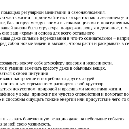
» с помощью регулярной медитации и самонаблюдения.
ную часть жизни – принимайте их с открытостью и желанием учи
ике, балансируя между своими высокими целями и повседневны
 в вашей жизни была структура, поддерживающая и духовное, и м
ь оно ваш «храм» и основа для всего остального.
ращая даже сильные переживания в что-то созидательное – напр
еред собой новые задачи и вызовы, чтобы расти и раскрывать в с
оздавать вокруг себя атмосферу доверия и искренности.
ях и умении замечать красоту даже в обычных вещах.
аться к своей интуиции.
ивают настроение и потребности других людей.
и постоянным стремлением расширять свой кругозор.
щаться искусством, природой и красивыми моментами жизни.
ведённое у воды, приносит им чувство спокойствия и помогает в
 и способны ощущать тонкие энергии или присутствие чего-то 
т вызывать болезненную реакцию даже на небольшие события.
я за ней свою уязвимость.