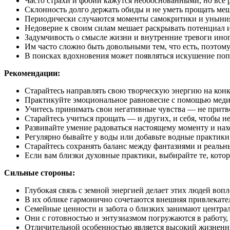
Часто страхи и фобии кажутся необоснованными, но всё 
Склонность долго держать обиды и не уметь прощать меш
Периодически случаются моменты самокритики и уныния
Недоверие к своим силам мешает раскрывать потенциал и
Задумчивость о смысле жизни и внутренние тревоги иног
Им часто сложно быть довольными тем, что есть, поэтом
В поисках вдохновения может появляться искушение поп
Рекомендации:
Старайтесь направлять свою творческую энергию на конк
Практикуйте эмоциональное равновесие с помощью меди
Учитесь принимать свои негативные чувства — не притвор
Старайтесь учиться прощать — и других, и себя, чтобы не
Развивайте умение радоваться настоящему моменту и нахо
Регулярно бывайте у воды или добавьте водные практики
Старайтесь сохранять баланс между фантазиями и реаль
Если вам близки духовные практики, выбирайте те, кото
Сильные стороны:
Глубокая связь с земной энергией делает этих людей воп
В их облике гармонично сочетаются внешняя привлекател
Семейные ценности и забота о близких занимают централ
Они с готовностью и энтузиазмом погружаются в работу, 
Отличительной особенностью является высокий жизненны