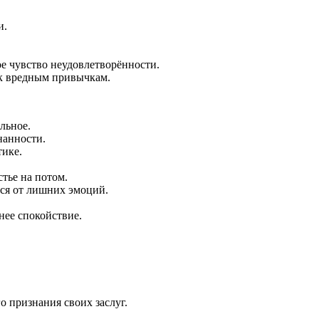
и.
е чувство неудовлетворённости.
 к вредным привычкам.
льное.
нанности.
тике.
тье на потом.
ься от лишних эмоций.
нее спокойствие.
о признания своих заслуг.