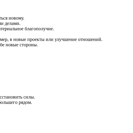
ться новому.
ми делами.
атериальное благополучие.
имер, в новые проекты или улучшение отношений.
ебе новые стороны.
осстановить силы.
большего рядом.