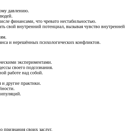
ому давлению.
людей.
исле финансами, что чревато нестабильностью.
ать свой внутренний потенциал, вызывая чувство внутренней
ям.
анса и нерешённых психологических конфликтов.
рческими экспериментами.
ессы своего подсознания.
ой работе над собой.
 и другие практики.
йности.
нипуляций.
о признания своих заслуг.