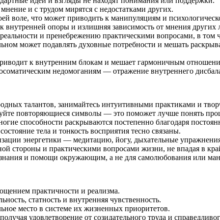
ндартные идеи и взгляды не находят понимания или поддержки.
мнение и с трудом мирятся с недостатками других.
ей воле, что может приводить к манипуляциям и психологическ
ток внутренней опоры и излишняя зависимость от мнения других 
реальности и пренебрежению практическими вопросами, в том ч
льном может подавлять духовные потребности и мешать раскрыв
приводит к внутренним блокам и мешает гармоничным отношени
хосоматическим недомоганиям — отражение внутреннего дисбал
иродных талантов, занимайтесь интуитивными практиками и тво
руйте повторяющиеся символы — это поможет лучше понять проц
многие способности раскрываются постепенно благодаря постоянн
состояние тела и тонкость восприятия тесно связаны.
зации энергетики — медитацию, йогу, дыхательные упражнения
ой стороны и практическими вопросами жизни, не впадая в кра
знания и помощи окружающим, а не для самолюбования или ма
лощением практичности и реализма.
ьность, статность и внутренняя чувственность.
ьное место в системе их жизненных приоритетов.
получая удовлетворение от созидательного труда и справедливог