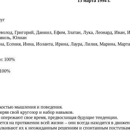
15 марта 1994 г.
чуг
волод, Григорий, Даниил, Ефим, Златан, Лука, Леонард, Иван, 
авиль, Юлиан
а, Есения, Инна, Иоланта, Ирина, Лаура, Лилия, Марина, Марта
н: 100%
 100%
костью мышления и поведения.
иряя свой кругозор и набор навыков.
 опережают свое время, предвосхищая будущие тенденции.
ется на протяжении всей жизни – они всегда находятся в движен
талкивают их к неожиданным решениям и спонтанным поступкам