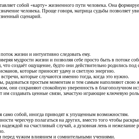
ставляет собой «карту» жизненного пути человека. Она формиру
азначение человека. Проще говоря, матрица судьбы позволяет ув
зненный сценарий.
 поток жизни и интуитивно следовать ему.
веряя мудрости жизни и позволяя себе просто быть в потоке со
 что создаёт ощущение, будто они действительно родились под 
исманов, которые приносят удачу и светлую энергию.
встречи, которые случаются именно тогда, когда это нужно.
ы, радоваться простым моментам и тем самым наполняют свою 
зом, они сохраняют спокойную уверенность в благополучном ис
 им создавать ценные связи, зачастую играющие ключевую рол
я само собой, иногда приводят к упущенным возможностям.
ности чересчур полагаться на других, вместо того чтобы раскры
 надеждой на счастливый случай, а духовная лень и нежелание р
о.
и перед чужим влиянием и сомнительными учениями.