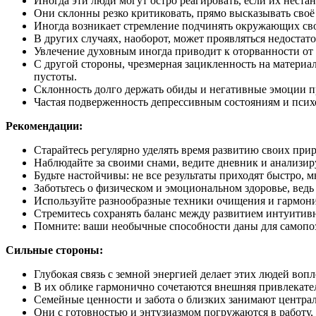
Иногда эти люди могут остро реагировать, если их неста
Они склонны резко критиковать, прямо высказывать своё 
Иногда возникает стремление подчинять окружающих сво
В других случаях, наоборот, может проявляться недоста
Увлечение духовным иногда приводит к оторванности от 
С другой стороны, чрезмерная зацикленность на материа
пустоты.
Склонность долго держать обиды и негативные эмоции 
Частая подверженность депрессивным состояниям и пси
Рекомендации:
Старайтесь регулярно уделять время развитию своих пр
Наблюдайте за своими снами, ведите дневник и анализи
Будьте настойчивы: не все результаты приходят быстро, 
Заботьтесь о физическом и эмоциональном здоровье, ведь 
Используйте разнообразные техники очищения и гармони
Стремитесь сохранять баланс между развитием интуитивн
Помните: ваши необычные способности даны для самопо
Сильные стороны:
Глубокая связь с земной энергией делает этих людей воп
В их облике гармонично сочетаются внешняя привлекател
Семейные ценности и забота о близких занимают централ
Они с готовностью и энтузиазмом погружаются в работу, 