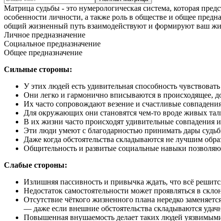
Матрица судьбы - это нумерологическая система, которая пред
особенности личности, а также роль в обществе и общее предн
общий жизненный путь взаимодействуют и формируют ваш жи
Личное предназначение
Социальное предназначение
Общее предназначение
Сильные стороны:
У этих людей есть удивительная способность чувствовать
Они легко и гармонично вписываются в происходящее, до
Их часто сопровождают везение и счастливые совпадения,
Для окружающих они становятся чем-то вроде живых тал
В их жизни часто происходят удивительные совпадения и 
Эти люди умеют с благодарностью принимать дары судьб
Даже когда обстоятельства складываются не лучшим обра
Общительность и развитые социальные навыки позволяют
Слабые стороны:
Излишняя пассивность и привычка ждать, что всё решитс
Недостаток самостоятельности может проявляться в склон
Отсутствие чёткого жизненного плана нередко заменяется
— даже если внешние обстоятельства складываются удачн
Повышенная внушаемость делает таких людей уязвимым