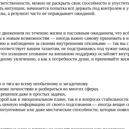
ответственности, можно не раскрыть свои способности и упустит
ять интуиции, начинается попытка всё держать под контролем и у
лы, а результат часто не оправдывает ожиданий.
м движением по течению жизни и пассивным ожиданием, что всё
ны к новым возможностям — иногда важно самому принимать в н
ию и наблюдение за своими внутренними откликами — так вы см
 соответствует вашим талантам, не подстраиваясь под чужие ожи
, что излишнее упование на внешнюю поддержку ослабляет внут
дному увлечению, а как к потребности души, и принимайте жизн
 и тяга ко всему необычному и загадочному.
ими личностями и разбираться во многих сферах.
решения даже в простых задачах.
орой как в эмоциональном плане, так и в вопросах стабильности
ть ценную информацию от своего подсознания — иногда вещие с
интуитивные или даже мистические способности, которые появл