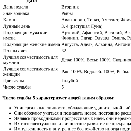
Дата
День недели
Вторник
Знак зодиака
Рыбы
Камни
Авантюрин, Топаз, Аметист, Жем
Лунный день
3, 4 (растущая Луна)
Подходящие мужские
Артемий, Афанасий, Василий, Все
имена
Филипп, Эдгар, Эдуард, Эмиль, Р
Подходящие женские имена
Августа, Адель, Альбина, Антонин
Полных лет
32
Лучшая совместимость для
Дева: 100%, Весы: 100%, Скорпио
мужчин
Лучшая совместимость для
Рак: 100%, Водолей: 100%, Рыбы:
женщин
Цвет ауры
Голубой
Число судьбы
5
Число судьбы 5 характеризует людей таким образом:
Универсальные личности, обладающие удивительной гиб
Они обожают учиться и познавать новое, постоянно расш
Являясь проводниками прогрессивных идей, они нередко
Их интеллектуальное и личностное развитие не прекраща
Импульсивность и внутреннее беспокойство иногда под