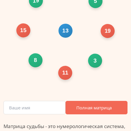
19
5
15
13
19
8
3
11
Полная матрица
Матрица судьбы - это нумерологическая система,