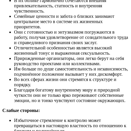
В их облике гармонично сочетаются внешняя
привлекательность, статность и внутренняя
чувственность.
Семейные ценности и забота о близких занимают
центральное место в системе их жизненных
приоритетов.
Они с готовностью и энтузиазмом погружаются в
работу, получая удовлетворение от созидательного труда
и справедливого признания своих заслуг.
Отличительной особенностью является высокий
жизненный тонус и выраженная сексуальность.
Прирожденные организаторы, они легко берут на себя
руководство проектами или коллективами.
Им больше по душе самостоятельность и независимость,
подчинённое положение вызывает у них дискомфорт.
Во всех сферах жизни они стремятся к структуре и
порядку.
Благодаря богатому внутреннему миру и природной
чуткости они не только ярко переживают собственные
эмоции, но и тонко чувствуют состояние окружающих.
Слабые стороны:
Избыточное стремление к контролю может
превращаться в настоящую властность по отношению к
близким и подчинённым.