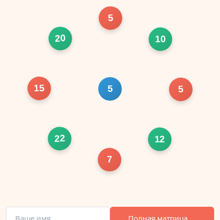
5
20
10
15
5
5
22
12
7
Полная матрица