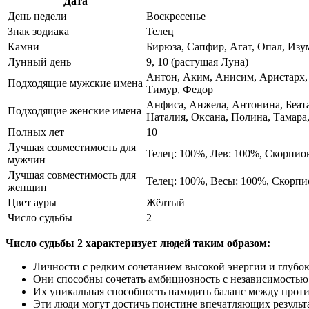
Дата
День недели
Воскресенье
Знак зодиака
Телец
Камни
Бирюза, Сапфир, Агат, Опал, Изу
Лунный день
9, 10 (растущая Луна)
Антон, Аким, Анисим, Аристарх, 
Подходящие мужские имена
Тимур, Федор
Анфиса, Анжела, Антонина, Беата
Подходящие женские имена
Наталия, Оксана, Полина, Тамара,
Полных лет
10
Лучшая совместимость для
Телец: 100%, Лев: 100%, Скорпио
мужчин
Лучшая совместимость для
Телец: 100%, Весы: 100%, Скорпи
женщин
Цвет ауры
Жёлтый
Число судьбы
2
Число судьбы 2 характеризует людей таким образом:
Личности с редким сочетанием высокой энергии и глубок
Они способны сочетать амбициозность с независимостью
Их уникальная способность находить баланс между про
Эти люди могут достичь поистине впечатляющих результа