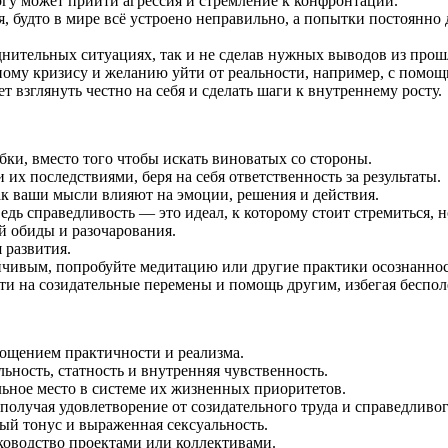
гу может прийти агрессия и стремление к конфронтации.
тся, будто в мире всё устроено неправильно, а попытки постоянн
уднительных ситуациях, так и не сделав нужных выводов из прош
ному кризису и желанию уйти от реальности, например, с помощ
 взглянуть честно на себя и сделать шаги к внутреннему росту.
ки, вместо того чтобы искать виноватых со стороны.
их последствиями, беря на себя ответственность за результаты.
ак ваши мысли влияют на эмоции, решения и действия.
едь справедливость — это идеал, к которому стоит стремиться, 
ой обиды и разочарования.
 развития.
йчивым, попробуйте медитацию или другие практики осознаннос
ти на созидательные перемены и помощь другим, избегая беспол
лощением практичности и реализма.
ьность, статность и внутренняя чувственность.
ьное место в системе их жизненных приоритетов.
получая удовлетворение от созидательного труда и справедливог
й тонус и выраженная сексуальность.
ководство проектами или коллективами.