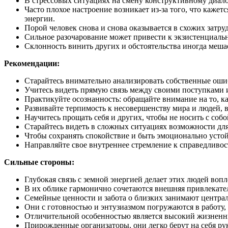
В стрессовых ситуациях на смену конструктивному диало
Часто плохое настроение возникает из-за того, что каже
энергии.
Порой человек снова и снова оказывается в схожих затр
Сильное разочарование может привести к экзистенциаль
Склонность винить других и обстоятельства иногда мешает
Рекомендации:
Старайтесь внимательно анализировать собственные ошиб
Учитесь видеть прямую связь между своими поступками и 
Практикуйте осознанность: обращайте внимание на то, к
Развивайте терпимость к несовершенству мира и людей, в
Научитесь прощать себя и других, чтобы не носить с соб
Старайтесь видеть в сложных ситуациях возможности для
Чтобы сохранять спокойствие и быть эмоционально усто
Направляйте свое внутреннее стремление к справедливос
Сильные стороны:
Глубокая связь с земной энергией делает этих людей воп
В их облике гармонично сочетаются внешняя привлекател
Семейные ценности и забота о близких занимают централ
Они с готовностью и энтузиазмом погружаются в работу, 
Отличительной особенностью является высокий жизненны
Прирожденные организаторы, они легко берут на себя ру