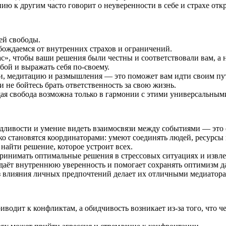
 к другим часто говорит о неуверенности в себе и страхе отк
ей свободы.
обождаемся от внутренних страхов и ограничений.
час», чтобы ваши решения были честны и соответствовали вам, а
бой и выражать себя по-своему.
, медитацию и размышления — это поможет вам идти своим путём
 не бойтесь брать ответственность за свою жизнь.
ая свобода возможна только в гармонии с этими универсальны
едливости и умение видеть взаимосвязи между событиями — это 
 становятся координаторами: умеют соединять людей, ресурсы и
айти решение, которое устроит всех.
принимать оптимальные решения в стрессовых ситуациях и извле
идаёт внутреннюю уверенность и помогает сохранять оптимизм д
ез влияния личных предпочтений делает их отличными медиатор
водит к конфликтам, а обидчивость возникает из-за того, что 