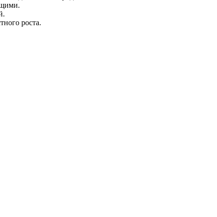
ющими.
й.
тного роста.