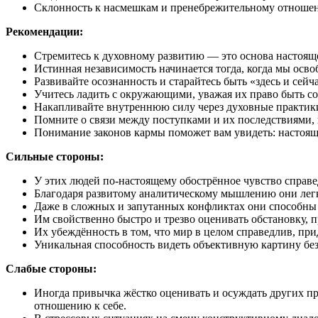
Склонность к насмешкам и пренебрежительному отношению
Рекомендации:
Стремитесь к духовному развитию — это основа настоящ
Истинная независимость начинается тогда, когда мы осв
Развивайте осознанность и старайтесь быть «здесь и сей
Учитесь ладить с окружающими, уважая их право быть со
Накапливайте внутреннюю силу через духовные практики
Помните о связи между поступками и их последствиями, и
Понимание законов кармы поможет вам увидеть: настоящ
Сильные стороны:
У этих людей по-настоящему обострённое чувство справ
Благодаря развитому аналитическому мышлению они легко
Даже в сложных и запутанных конфликтах они способны н
Им свойственно быстро и трезво оценивать обстановку, 
Их убеждённость в том, что мир в целом справедлив, пр
Уникальная способность видеть объективную картину б
Слабые стороны:
Иногда привычка жёстко оценивать и осуждать других при
отношению к себе.