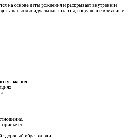
ется на основе даты рождения и раскрывает внутренние
идеть, как индивидуальные таланты, социальное влияние и
ого уважения.
ациях.
й.
 отношения.
х привычек.
й здоровый образ жизни.