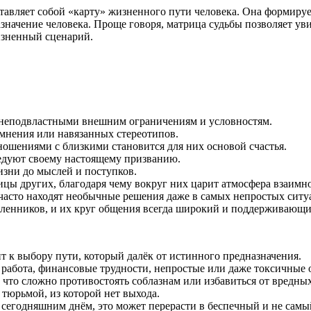
ставляет собой «карту» жизненного пути человека. Она формиру
азначение человека. Проще говоря, матрица судьбы позволяет ув
зненный сценарий.
 неподвластными внешним ограничениям и условностям.
 мнения или навязанных стереотипов.
ошениями с близкими становится для них основой счастья.
ледуют своему настоящему призванию.
изни до мыслей и поступков.
цы других, благодаря чему вокруг них царит атмосфера взаимн
часто находят необычные решения даже в самых непростых ситу
ленников, и их круг общения всегда широкий и поддерживающи
т к выбору пути, который далёк от истинного предназначения.
 работа, финансовые трудности, непростые или даже токсичные
, что сложно противостоять соблазнам или избавиться от вредны
 тюрьмой, из которой нет выхода.
ь сегодняшним днём, это может перерасти в беспечный и не самы