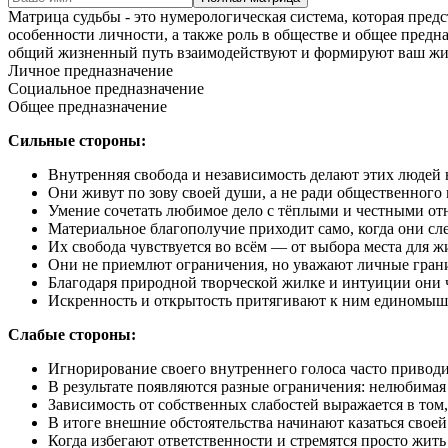
Матрица судьбы - это нумерологическая система, которая пред
особенности личности, а также роль в обществе и общее предн
общий жизненный путь взаимодействуют и формируют ваш жи
Личное предназначение
Социальное предназначение
Общее предназначение
Сильные стороны:
Внутренняя свобода и независимость делают этих людей
Они живут по зову своей души, а не ради общественного
Умение сочетать любимое дело с тёплыми и честными отн
Материальное благополучие приходит само, когда они с
Их свобода чувствуется во всём — от выбора места для ж
Они не приемлют ограничения, но уважают личные грани
Благодаря природной творческой жилке и интуиции они 
Искренность и открытость притягивают к ним единомыш
Слабые стороны:
Игнорирование своего внутреннего голоса часто приводи
В результате появляются разные ограничения: нелюбимая
Зависимость от собственных слабостей выражается в том
В итоге внешние обстоятельства начинают казаться своей
Когда избегают ответственности и стремятся просто жит