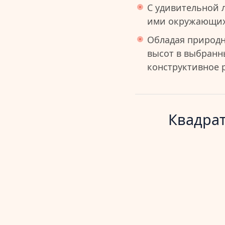
С удивительной 
ими окружающих
Обладая природн
высот в выбранн
конструктивное р
Квадрат