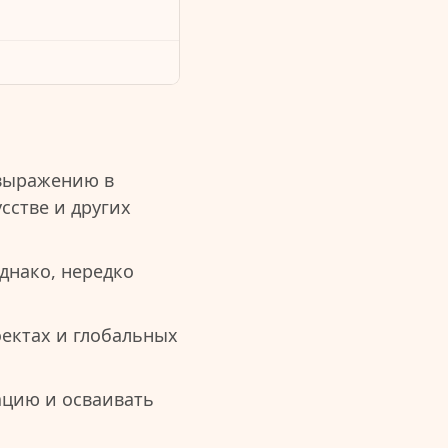
овыражению в
сстве и других
днако, нередко
оектах и глобальных
ацию и осваивать