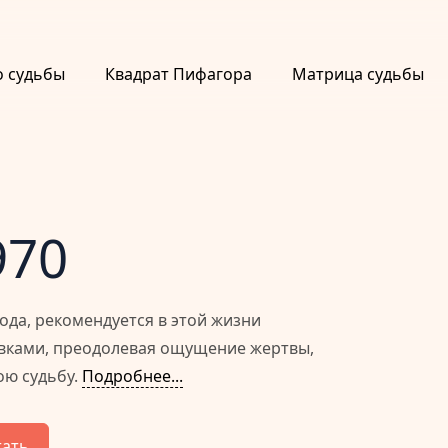
о судьбы
Квадрат Пифагора
Матрица судьбы
970
ода, рекомендуется в этой жизни
овками, преодолевая ощущение жертвы,
ою судьбу.
Подробнее...
тать