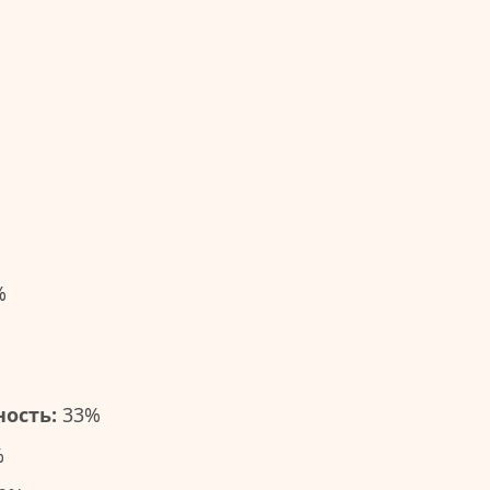
%
ость:
33%
%