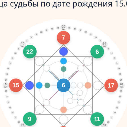
а судьбы по дате рождения 15.
7
22
6
15
17
6
9
11