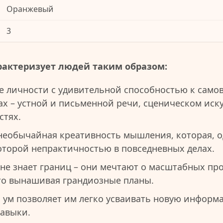
Оранжевый
3
рактеризует людей таким образом:
е личности с удивительной способностью к сам
х – устной и письменной речи, сценическом иску
стях.
необычайная креативность мышления, которая, о
которой непрактичностью в повседневных делах.
не знает границ – они мечтают о масштабных пр
то вынашивая грандиозные планы.
 ум позволяет им легко усваивать новую информ
авыки.