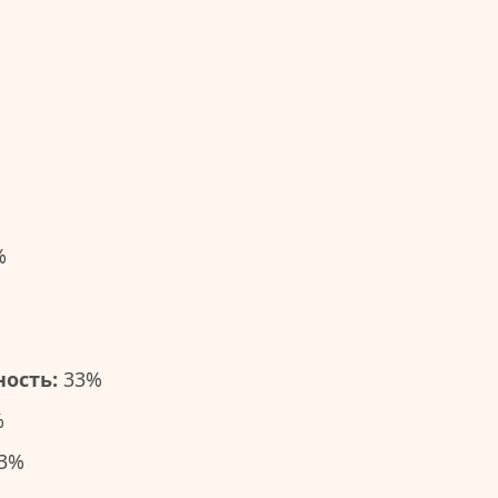
%
ость:
33%
%
3%