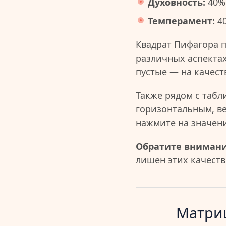
Духовность:
40%
Темперамент:
4
Квадрат Пифагора 
различных аспектах
пустые — на качест
Также рядом с табл
горизонтальным, в
нажмите на значен
Обратите внимани
лишен этих качеств 
Матриц