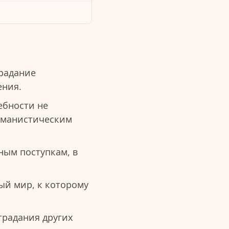
радание
ения.
ебности не
гуманистическим
ным поступкам, в
й мир, к которому
традания других