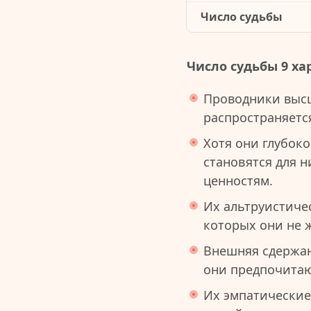
Число судьбы
Число судьбы 9 ха
Проводники высш
распространяетс
Хотя они глубоко
становятся для 
ценностям.
Их альтруистиче
которых они не 
Внешняя сдержан
они предпочитаю
Их эмпатические