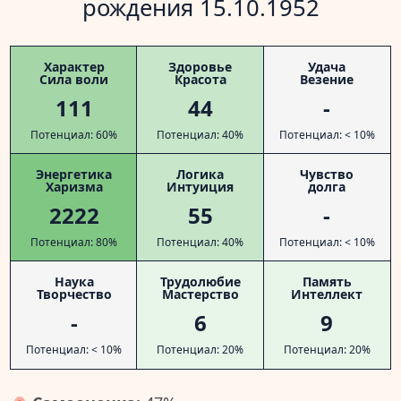
рождения 15.10.1952
Характер
Здоровье
Удача
Сила воли
Красота
Везение
111
44
-
Потенциал: 60%
Потенциал: 40%
Потенциал: < 10%
Энергетика
Логика
Чувство
Харизма
Интуиция
долга
2222
55
-
Потенциал: 80%
Потенциал: 40%
Потенциал: < 10%
Наука
Трудолюбие
Память
Творчество
Мастерство
Интеллект
-
6
9
Потенциал: < 10%
Потенциал: 20%
Потенциал: 20%