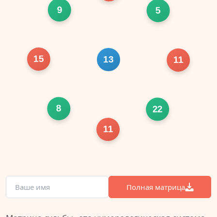
9
5
15
13
11
8
22
11
Полная матрица